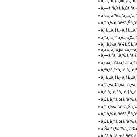
à¸ˆà¸±à¸‡à¸«à¸§à¸±à¸
»
à¸—à¸¹à¸¥à¸à¸£à¸°à¸
»
à¹€à¸ˆà¹‰à¸²à¸„à¸“à¸°
»
à¸ˆ.à¸‰à¸°à¹€à¸Šà¸´à
»
à¸ˆà¸±à¸‡à¸«à¸§à¸±à¸”
»
à¸ªà¸³à¸™à¸±à¸à¸‡à¸
»
à¸ˆ.à¸‰à¸°à¹€à¸Šà¸´à
»
à¸žà¸´à¸˜à¸µà¹€à¸—à¸—
»
à¸—à¸ªà¸ˆ.à¸‰à¸°à¹€à
»
à¸œà¸¹à¹‰à¸§à¹ˆà¸²à¸
»
à¸ªà¸³à¸™à¸±à¸à¸‡à¸
»
à¸ˆà¸±à¸‡à¸«à¸§à¸±à¸
»
à¸ˆà¸±à¸‡à¸«à¸§à¸±à¸
»
à¸à¸­à¸‡à¸šà¸±à¸‡à¸„
»
à¸£à¸­à¸‡à¸œà¸¹à¹‰à¸
»
à¸ˆ.à¸‰à¸°à¹€à¸Šà¸´à
»
à¸ˆ.à¸‰à¸°à¹€à¸Šà¸´à¸
»
à¸£à¸­à¸‡à¸œà¸¹à¹‰à¸
»
à¸Šà¸²à¸§à¸‰à¸°à¹€à¸
»
à¸£à¸­à¸‡à¸œà¸¹à¹‰à¸
»