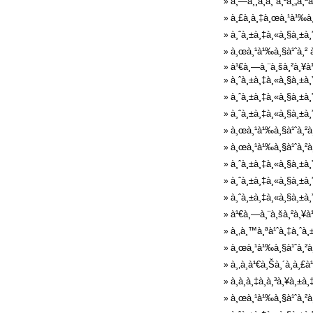
à¸—à¸¸à¸à¸ à¸²à¸„à¸
»
à¸£à¸­à¸‡à¸œà¸¹à¹‰à¸
»
à¸ˆà¸±à¸‡à¸«à¸§à¸±à¸
»
à¸œà¸¹à¹‰à¸§à¹ˆà¸² à
»
à¹€à¸—à¸¨à¸šà¸²à¸¥à¹
»
à¸ˆà¸±à¸‡à¸«à¸§à¸±à¸
»
à¸ˆà¸±à¸‡à¸«à¸§à¸±à¸
»
à¸ˆà¸±à¸‡à¸«à¸§à¸±à¸
»
à¸œà¸¹à¹‰à¸§à¹ˆà¸²à¸
»
à¸œà¸¹à¹‰à¸§à¹ˆà¸²à¸£
»
à¸ˆà¸±à¸‡à¸«à¸§à¸±à¸
»
à¸ˆà¸±à¸‡à¸«à¸§à¸±à¸
»
à¸ˆà¸±à¸‡à¸«à¸§à¸±à¸
»
à¹€à¸—à¸¨à¸šà¸²à¸¥à¹
»
à¸‚à¸™à¸ªà¹ˆà¸‡à¸ˆà¸
»
à¸œà¸¹à¹‰à¸§à¹ˆà¸²à¸
»
à¸‚à¸­à¹€à¸Šà¸´à¸à¸£à
»
à¸à¸­à¸‡à¸à¸³à¸¥à¸±
»
à¸œà¸¹à¹‰à¸§à¹ˆà¸²à¸
»