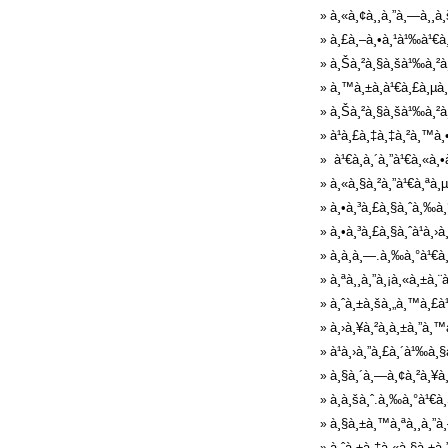
à¸«à¸¢à¸¸à¸”à¸—à¸¸à¸
»
à¸£à¸–à¸•à¸¹à¹‰à¹€à
»
à¸Šà¸²à¸§à¸šà¹‰à¸²à¸
»
à¸™à¸±à¸à¹€à¸£à¸µà¸¢
»
à¸Šà¸²à¸§à¸šà¹‰à¸²à¸
»
à¹à¸£à¸‡à¸‡à¸²à¸™à¸
»
à¹€à¸à¸´à¸”à¹€à¸«à¸
»
à¸«à¸§à¸²à¸”à¹€à¸ªà¸
»
à¸•à¸³à¸£à¸§à¸ˆà¸‰à¸°
»
à¸•à¸³à¸£à¸§à¸ˆà¹à¸
»
à¸à¸à¸—.à¸‰à¸°à¹€à¸
»
à¸ªà¸¸à¸”à¸¡à¸«à¸±à¸
»
à¸ˆà¸±à¸šà¸„à¸™à¸£à¹
»
à¸›à¸¥à¸²à¸à¸±à¸”à¸™
»
à¹à¸›à¸”à¸£à¸´à¹‰à¸
»
à¸§à¸´à¸—à¸¢à¸²à¸¥à¸
»
à¸­à¸šà¸ˆ.à¸‰à¸°à¹€à
»
à¸§à¸±à¸™à¸ªà¸¸à¸”à¸
»
à¸ˆà¸±à¸‡à¸«à¸§à¸±à