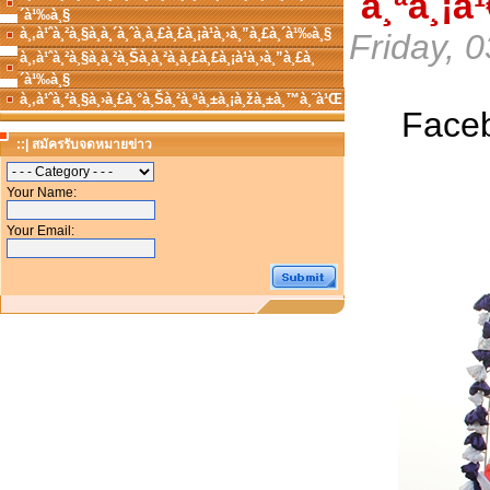
´à¸ªà¸¡à
´à¹‰à¸§
à¸‚à¹ˆà¸²à¸§à¸à¸´à¸ˆà¸à¸£à¸£à¸¡à¹à¸›à¸”à¸£à¸´à¹‰à¸§
Friday, 
à¸‚à¹ˆà¸²à¸§à¸­à¸²à¸Šà¸à¸²à¸à¸£à¸£à¸¡à¹à¸›à¸”à¸£à¸
´à¹‰à¸§
à¸‚à¹ˆà¸²à¸§à¸›à¸£à¸°à¸Šà¸²à¸ªà¸±à¸¡à¸žà¸±à¸™à¸˜à¹Œ
Face
::| สมัครรับจดหมายข่าว
Your Name:
Your Email: