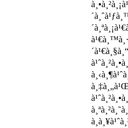
à¸•à¸²à¸¡
´à¸ˆà¹ƒà¸
´à¸ªà¸¡à¹€
à¹€à¸™à¸·
´à¹€à¸§à¸“
à¹ˆà¸²à¸•
à¸‹à¸¶à¹ˆ
à¸‡à¸„à¹Œà
à¹ˆà¸²à¸•
à¸ªà¸²à¸˜à
à¸à¸¥à¹ˆ