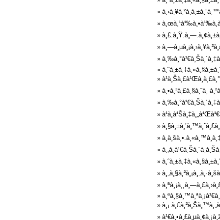
»
à¸›à¸¥à¸²à¸à¸±à¸”à¸
»
à¸œà¸¹à¹‰à¸•à¹‰à¸­à¸
»
à¸£.à¸Ÿ.à¸—.à¸¢à¸±à¸™
»
à¸—à¸µà¸¡à¸›à¸¥à¸²à¸
»
à¸‰à¸°à¹€à¸Šà¸´à¸‡à¹
»
à¸ˆà¸±à¸‡à¸«à¸§à¸±à¸
»
à¹à¸Šà¸£à¹Œà¸à¸£à¸
»
à¸•à¸³à¸£à¸§à¸ˆà¸ à¸²
»
à¸‰à¸°à¹€à¸Šà¸´à¸‡à¹
»
à¹à¸à¹Šà¸‡à¸„à¹Œà¹
»
à¸§à¸±à¸’à¸™à¸˜à¸£à¸
»
à¸­à¸šà¸•.à¸«à¸™à¸­à
»
à¸‚à¸­à¹€à¸Šà¸´à¸à¸Š
»
à¸ˆà¸±à¸‡à¸«à¸§à¸±à¸”
»
à¸„à¸§à¸²à¸¡à¸„à¸·à¸
»
à¸ªà¸¡à¸¸à¸—à¸£à¸›à¸
»
à¸ªà¸§à¸™à¸ªà¸¡à¹€à¸
»
à¸¡.à¸£à¸²à¸Šà¸™à¸„
»
à¹€à¸•à¸£à¸µà¸¢à¸¡à¸
»