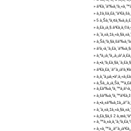
à¹€à¸ˆà¹‰à¸²à¸«à¸™à¹
»
à¸žà¸šà¸£à¸°à¹€à¸šà¸
»
5 à¸Šà¸²à¸¢à¸‰à¸à¸£
»
à¸£à¸¡à¸§.à¹€à¸à¸©à¸
»
à¸ˆà¸±à¸‡à¸«à¸§à¸±à¸
»
à¸Šà¸²à¸§à¸šà¹‰à¸²à¸
»
à¹à¸›à¸”à¸£à¸´à¹‰à¸§
»
à¸ªà¸¡à¸²à¸„à¸¡à¹‚à¸
»
à¸•à¸³à¸£à¸§à¸ˆà¸£à¸§
»
à¹€à¸£à¸´à¹ˆà¸¡à¹à¸¥
»
à¸­à¸”à¸µà¸•à¹‚à¸«à¸
»
à¸Šà¸¸à¸¡à¸Šà¸™à¸£à¸
»
à¸£à¹‰à¸²à¸™à¸à¹‹à¸§
»
à¸šà¹‰à¸²à¸™à¹€à¸žà¸
»
à¸•à¸±à¹‰à¸‡à¸„à¹ˆà
»
à¸ˆà¸±à¸‡à¸«à¸§à¸±à¸
»
à¸£à¸§à¸š 2 à¸œà¸¹à
»
à¸™à¸±à¸à¸”à¸²à¸£à¸
»
à¸«à¸™à¸¸à¹ˆà¸¡à¹€à¸„
»