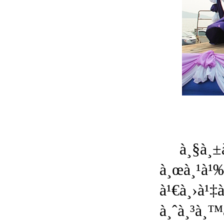
à¸§à¸±
à¸œà¸¹à¹‰
à¹€à¸›à¹‡
à¸ˆà¸³à¸™