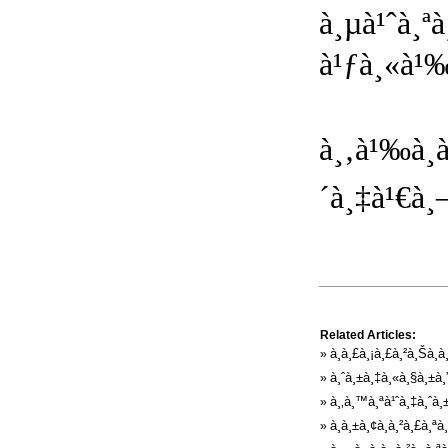
à¸µà¹ˆà¸ª
à¹ƒà¸«à¹‰
à¸‚à¹‰à¸­
´à¸‡à¹€à¸
Related Articles:
à¸à¸£à¸¡à¸£à¸²à¸Šà¸
»
à¸ˆà¸±à¸‡à¸«à¸§à¸±à¸
»
à¸‚à¸™à¸ªà¹ˆà¸‡à¸ˆà¸
»
à¸­à¸±à¸¢à¸à¸²à¸£à¸
»