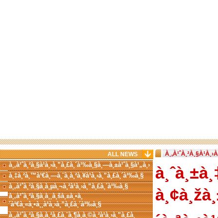
À¸‚À¹ˆÀ¸²À¸§À¹À¸
ALL NEWS
à¸‚à¹ˆà¸²à¸§à¹à¸›à¸”à¸£à¸´à¹‰à¸§à¸—à¸±à¹ˆà¸§à¹„à¸›
à¸ˆà¸±à¸
à¸‡à¸²à¸™à¹€à¸—à¸¨à¸à¸²à¸¥à¹à¸›à¸”à¸£à¸´à¹‰à¸§
à¸‚à¹ˆà¸²à¸§à¸à¸µà¸¬à¸²à¹à¸›à¸”à¸£à¸´à¹‰à¸§
à¸¢à¸žà¸
à¸‚à¹ˆà¸²à¸§à¸­à¸¸à¸šà¸±à¸•à¸
´à¹€à¸«à¸•à¸¸à¹à¸›à¸”à¸£à¸´à¹‰à¸§
à¸‚à¹ˆà¸²à¸§à¸à¸²à¸£à¸¨à¸¶à¸à¸©à¸²à¹à¸›à¸”à¸£à¸