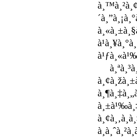
à¸™à¸²à¸¢
´à¸”à¸¡à¸
à¸«à¸±à¸§
à¹à¸¥à¸°
à¹ƒà¸«à¹‰à
à¸ªà¸³à
à¸¢à¸žà¸±
à¸¶à¸‡à¸„à
à¸±à¹‰à¸‡
à¸¢à¸‚à¸­à
à¸à¸ˆà¸²