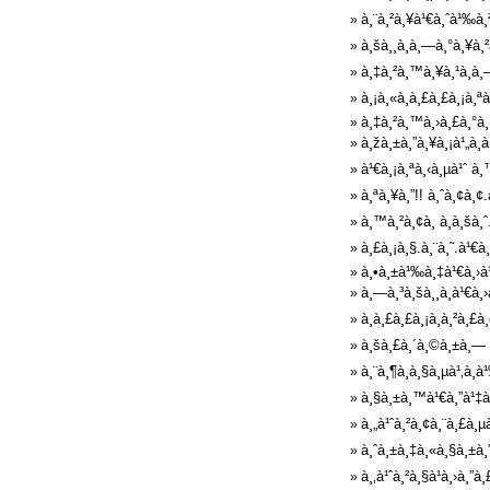
à¸¨à¸²à¸¥à¹€à¸ˆà¹‰à¸
»
à¸šà¸¸à¸à¸—à¸°à¸¥à¸²
»
à¸‡à¸²à¸™à¸¥à¸¹à¸à¸
»
à¸¡à¸«à¸à¸£à¸£à¸¡à¸ª
»
à¸‡à¸²à¸™à¸›à¸£à¸°à¸
»
à¸žà¸±à¸”à¸¥à¸¡à¹„à¸
»
à¹€à¸¡à¸ªà¸‹à¸µà¹ˆ à¸™
»
à¸ªà¸¥à¸”!! à¸ˆà¸¢à¸
»
à¸™à¸²à¸¢à¸ à¸­à¸šà
»
à¸£à¸¡à¸§.à¸¨à¸˜.à¹€à
»
à¸•à¸±à¹‰à¸‡à¹€à¸›à¹
»
à¸—à¸³à¸šà¸¸à¸à¹€à¸
»
à¸à¸£à¸£à¸¡à¸à¸²à¸£
»
à¸šà¸£à¸´à¸©à¸±à¸— à¹
»
à¸¨à¸¶à¸à¸§à¸µà¹‚à¸
»
à¸§à¸±à¸™à¹€à¸”à¹‡à¸
»
à¸„à¹ˆà¸²à¸¢à¸¨à¸£à¸µ
»
à¸ˆà¸±à¸‡à¸«à¸§à¸±à¸
»
à¸‚à¹ˆà¸²à¸§à¹à¸›à¸”
»