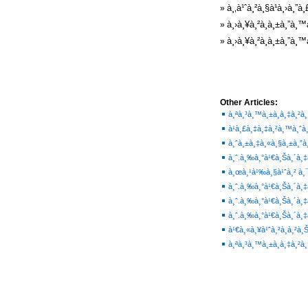
à¸‚à¹ˆà¸²à¸§à¹à¸›à¸
»
à¸›à¸¥à¸²à¸à¸±à¸”à¸™
»
à¸›à¸¥à¸²à¸à¸±à¸”à¸™
»
Other Articles:
à¸ªà¸³à¸™à¸±à¸à¸‡à¸²à
à¹à¸£à¸‡à¸‡à¸²à¸™à¸ˆà
à¸ˆà¸±à¸‡à¸«à¸§à¸±à¸”à
à¸ˆ.à¸‰à¸°à¹€à¸Šà¸´à¸‡à
à¸œà¸¹à¹‰à¸§à¹ˆà¸² à¸¯
à¸ˆ.à¸‰à¸°à¹€à¸Šà¸´à¸‡
à¸ˆ.à¸‰à¸°à¹€à¸Šà¸´à¸‡à
à¸ˆ.à¸‰à¸°à¹€à¸Šà¸´à¸‡
à¹€à¸«à¸¥à¹ˆà¸²à¸à¸²à¸
à¸ªà¸³à¸™à¸±à¸à¸‡à¸²à¸™