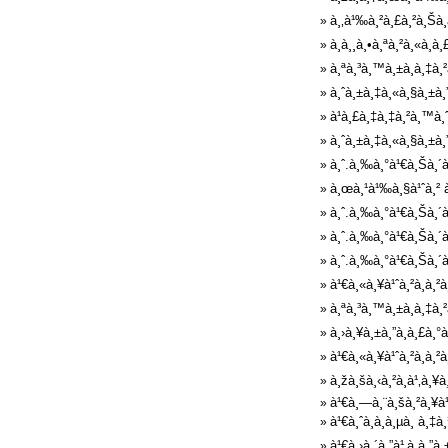
à¸‚à¹‰à¸²à¸£à¸²à¸Šà¸
»
à¸­à¸¸à¸•à¸ªà¸²à¸«à¸
»
à¸ªà¸³à¸™à¸±à¸à¸‡à¸
»
à¸ˆà¸±à¸‡à¸«à¸§à¸±à¸”
»
à¹à¸£à¸‡à¸‡à¸²à¸™à¸
»
à¸ˆà¸±à¸‡à¸«à¸§à¸±à¸
»
à¸ˆ.à¸‰à¸°à¹€à¸Šà¸´à¸
»
à¸œà¸¹à¹‰à¸§à¹ˆà¸² à
»
à¸ˆ.à¸‰à¸°à¹€à¸Šà¸´à
»
à¸ˆ.à¸‰à¸°à¹€à¸Šà¸´à¸
»
à¸ˆ.à¸‰à¸°à¹€à¸Šà¸´à
»
à¹€à¸«à¸¥à¹ˆà¸²à¸à¸²
»
à¸ªà¸³à¸™à¸±à¸à¸‡à¸²à
»
à¸›à¸¥à¸±à¸”à¸à¸£à¸°
»
à¹€à¸«à¸¥à¹ˆà¸²à¸à¸²
»
à¸žà¸šà¸‹à¸²à¸à¹‚à¸¥
»
à¹€à¸—à¸¨à¸šà¸²à¸¥à¹
»
à¹€à¸ˆà¸­à¸­à¸µà¸ à¸
»
à¹€à¸›à¸´à¸”à¹‚à¸à¸”à¸
»