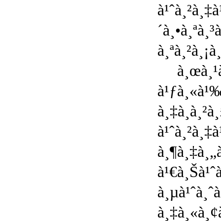
à¹ˆà¸²à¸‡
´à¸•à¸ªà¸
à¸ªà¸²à¸¡
à¸œà¸¹
à¹ƒà¸«à¹‰à
à¸‡à¸à¸²
à¹ˆà¸²à¸‡
à¸¶à¸‡à¸„
à¹€à¸Šà¹ˆà
à¸µà¹ˆà¸ˆ
à¸‡à¸«à¸¢