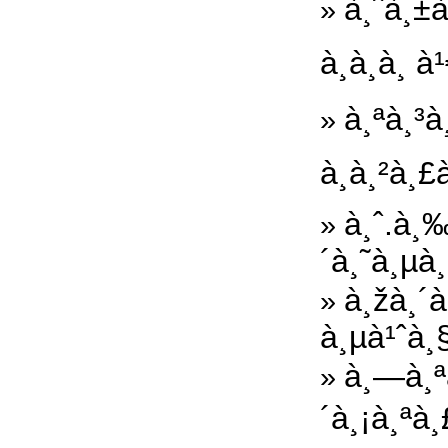
à¸ˆà¸±
»
à¸­à¸­à¸
à¸ªà¸³à
»
à¸à¸²à¸
à¸ˆ.à¸
»
´à¸˜à¸µà
à¸žà¸´à
»
à¸µà¹ˆà¸
à¸—à¸ª
»
´à¸¡à¸ªà