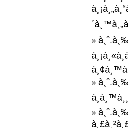
à¸¡à¸„à¸
´à¸™à¸„à
à¸ˆ.à¸‰
»
à¸¡à¸«à¸
à¸¢à¸™à¸
à¸ˆ.à¸‰
»
à¸­à¸™à¸
à¸ˆ.à¸
»
à¸£à¸²à¸