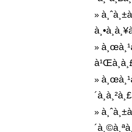
à¸ˆà¸±
»
à¸•à¸à¸¥
à¸œà¸¹
»
à¹Œà¸à¸£
à¸œà¸¹à
»
´à¸à¸²à
à¸ˆà¸±à
»
´à¸©à¸ªà