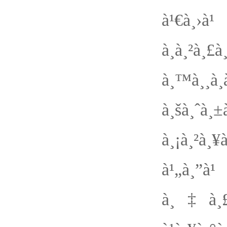
à¹€à¸›à
à¸à¸
à¸™à¸¸à¸
à¸šà¸ˆà¸
à¸¡à¸²à
à¹„à¸”à
à¸‡à¸£à