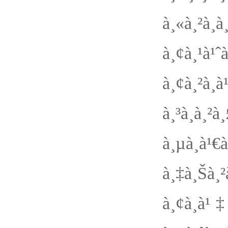
à¸«à¸²à¸
à¸¢à¸¹à¹
à¸¢à¸²
à¸³à¸à¸²
à¸µà¸à¹
à¸‡à¸Šà¸²
à¸¢à¸à¹