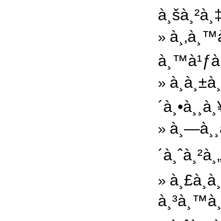
à¸šà¸²à
à¸‚à¸™à
»
à¸™à¹ƒà¸
à¸­à¸±à
»
´à¸•à¸¸à
à¸—à¸¸
»
´à¸ˆà¸²à¸
à¸£à¸­
»
à¸³à¸™à¸§