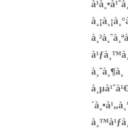
à¹à¸•à¹
à¸¡à¸¡à¸
à¸²à¸ˆà¸
à¹ƒà¸™à¸
à¸ˆ
à¸µà¹ˆà¹
´à¸•à¹„à
à¸™à¹ƒà¸