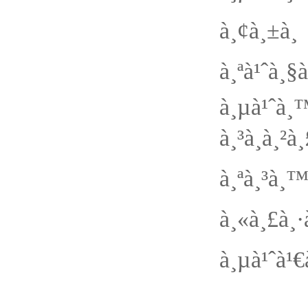
à¸¢à¸±à
à¸ªà¹ˆà¸
à¸µà
à¸³à¸à¸
à¸ªà¸³à¸™
à¸«à¸£à¸·
à¸µà¹ˆà¹€à