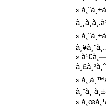
à¸ˆà¸±
»
à¸¸à¸à¸
à¸ˆà¸±
»
à¸¥à¸”à¸„
à¹€à¸—
»
à¸£à¸²à¸ˆ
à¸‚à¸™
»
à¸”à¸ à¸
à¸œà¸¹
»