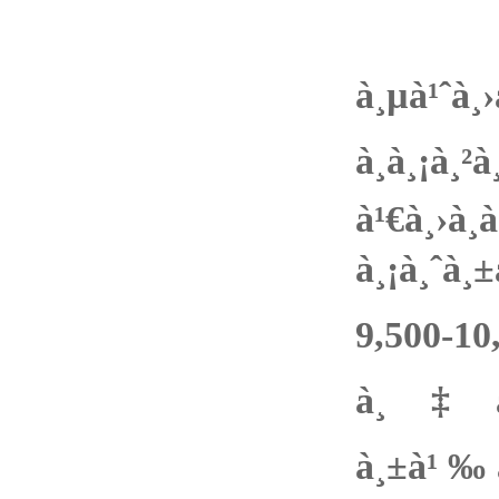
à¸™à¸²à¸
à¸µà¹ˆ
à¸à¸¡à¸
à¹€à
à¸¡à¸ˆà¸
9,500-
à¸‡à¸Š
à¸±à¹‰à¸