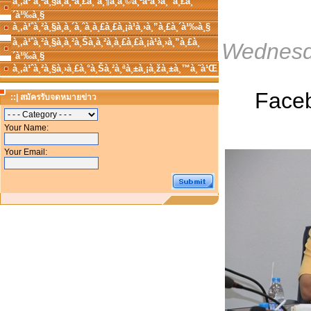
à¸‚à¹ˆà¸²à¸§à¸à¸²à¸£à¸¨à¸¶à¸à¸©à¸²à¹à¸›à¸”à¸£à¸
´à¹‰à¸§
à¸‚à¹ˆà¸²à¸§à¸à¸´à¸ˆà¸à¸£à¸£à¸¡à¹à¸›à¸”à¸£à¸´à¹‰à¸§
à¸‚à¹ˆà¸²à¸§à¸­à¸²à¸Šà¸à¸²à¸à¸£à¸£à¸¡à¹à¸›à¸”à¸£à¸
Wednesd
´à¹‰à¸§
à¸‚à¹ˆà¸²à¸§à¸›à¸£à¸°à¸Šà¸²à¸ªà¸±à¸¡à¸žà¸±à¸™à¸˜à¹Œ
Face
::| สมัครรับจดหมายข่าว
Your Name:
Your Email: