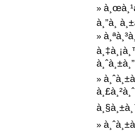
à¸œà¸¹
»
à¸”à¸ à¸
à¸ªà¸³à
»
à¸‡à¸¡à¸
à¸ˆà¸±à¸
à¸ˆà¸±
»
à¸£à¸²à¸
à¸§à¸±à¸™
à¸ˆà¸±
»