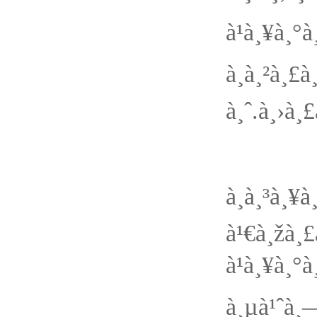
à¹à¸
à¸à¸²à¸£
à¸ˆ.à¸›à¸
à¸‚à¸“à
à¸à¸³à¸
à¹€à¸žà
à¹à¸¥à¸
à¸µà¹ˆà¸—