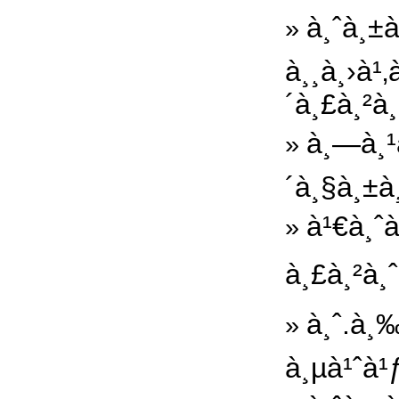
à¸ˆà¸±
»
à¸¸à¸›à¹
´à¸£à¸²à
à¸—à¸¹à
»
´à¸§à¸±à
à¹€à¸ˆ
»
à¸£à¸²à¸
à¸ˆ.à¸‰
»
à¸µà¹ˆà¹