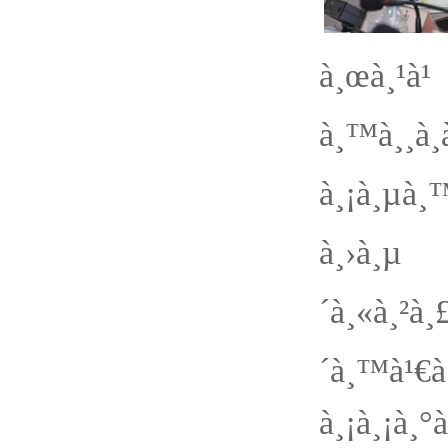
à¸œà¸¹à¹
à¸™à¸¸à
à¸¡à¸µà¸™
à¸›à¸µ 2
´à¸«à¸²à
´à¸™à¹€à
à¸¡à¸¡à¸°