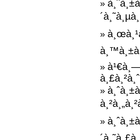
à¸ˆà¸±
»
´à¸˜à¸µà
à¸œà¸¹à
»
à¸™à¸±à¸
à¹€à¸—
»
à¸£à¸²à¸
à¸ˆà¸±
»
à¸²à¸„à¸
à¸ˆà¸±à
»
´à¸˜à¸£à