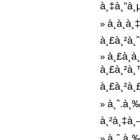
à¸‡à¸”à¸
à¸à¸­à
»
à¸£à¸²à¸ˆ
à¸£à¸­
»
à¸£à¸²à¸
à¸£à¸²à¸£
à¸ˆ.à¸‰
»
à¸²à¸‡à¸
à¸ˆ.à¸‰
»