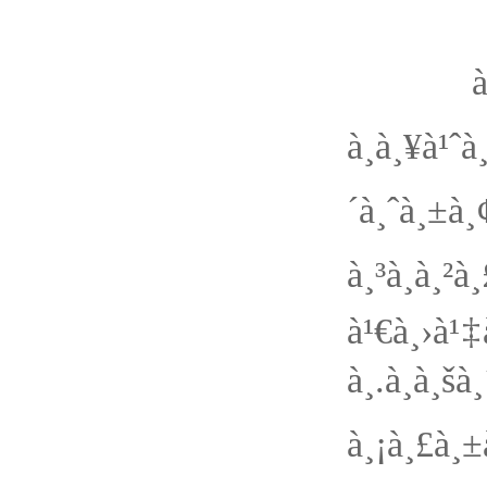
à¸™à¸²à¸
à¸à¸
´à¸ˆà¸±à
à¸³à¸à
à¹€à¸›à¹
à¸­.à¸
à¸¡à¸£à