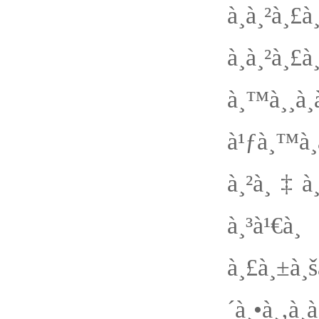
à¸à¸²à
à¸à¸²à
à¸™à¸¸à¸
à¹ƒà¸™à¸
à¸²à¸‡à¸
à¸³à¹€à
à¸£à¸±à¸š
´à¸•à¸‚