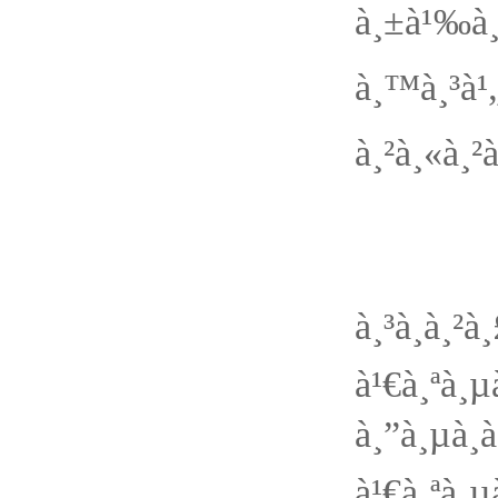
à¸±à¹‰à¸‡
à¸™à¸³à
à¸²à¸«à¸²
â€œà
à¸³à¸à
à¹€à¸ªà¸
à¸”à¸µ
à¹€à¸ªà