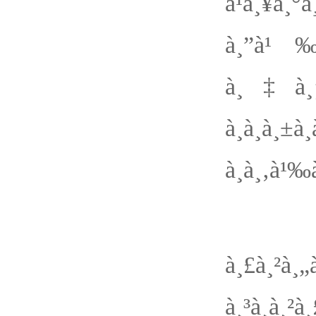
à¹à¸¥à¸
à¸”à¹‰à¸
à¸‡à¸¡à
à¸à¸à¸
à¸à¸‚à¹
à¹€à¸
à¸£à¸²à¸
à¸³à¸à¸