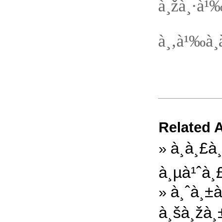
à¸žà¸·à¹
à¸‚à¹‰à¸­
Related A
à¸à¸£à
»
à¸µà¹ˆà¸
à¸ˆà¸±
»
à¸šà¸žà¸±