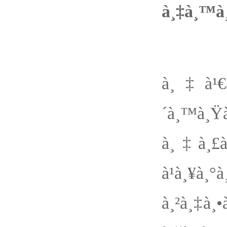
à¸‡à¸™à¸
à¸ª
à¸‡à¹€à¸
´à¸™à¸Ÿà
à¸‡à¸£à¸
à¹à¸¥à¸°
à¸²à¸‡à¸•