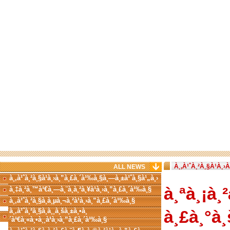
À¸‚À¹ˆÀ¸²À¸§À¹À¸
ALL NEWS
à¸‚à¹ˆà¸²à¸§à¹à¸›à¸”à¸£à¸´à¹‰à¸§à¸—à¸±à¹ˆà¸§à¹„à¸›
à¸ªà¸¡à¸
à¸‡à¸²à¸™à¹€à¸—à¸¨à¸à¸²à¸¥à¹à¸›à¸”à¸£à¸´à¹‰à¸§
à¸‚à¹ˆà¸²à¸§à¸à¸µà¸¬à¸²à¹à¸›à¸”à¸£à¸´à¹‰à¸§
à¸‚à¹ˆà¸²à¸§à¸­à¸¸à¸šà¸±à¸•à¸
à¸£à¸°à
´à¹€à¸«à¸•à¸¸à¹à¸›à¸”à¸£à¸´à¹‰à¸§