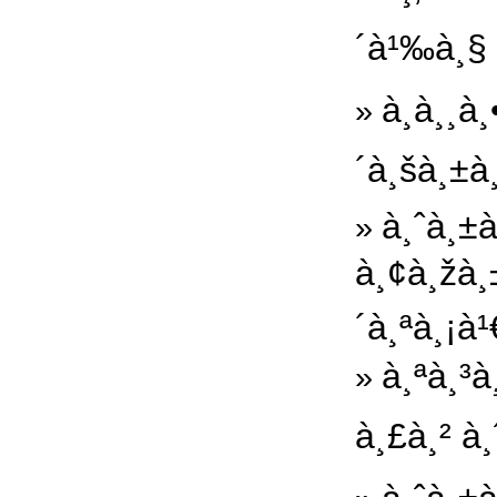
´à¹‰à¸§ 
à¸­à¸¸à
»
´à¸šà¸±à
à¸ˆà¸±
»
à¸¢à¸žà¸
´à¸ªà¸¡à
à¸ªà¸³
»
à¸£à¸² à