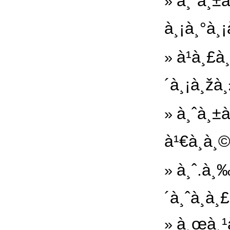
à¸ˆà¸±
»
à¸¡à¸°à¸¡
à¹à¸£
»
´à¸¡à¸žà
à¸ˆà¸±à
»
à¹€à¸à¸
à¸ˆ.à¸
»
´à¸ˆà¸à
à¸œà¸¹
»