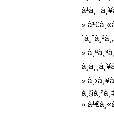
à¹à¸–à¸
à¹€à¸«à
»
´à¸ˆà¸²à
à¸ªà¸³à
»
à¸à¸¸à¸¥
à¸›à¸¥à
»
à¸§à¸²à¸
à¹€à¸«à
»