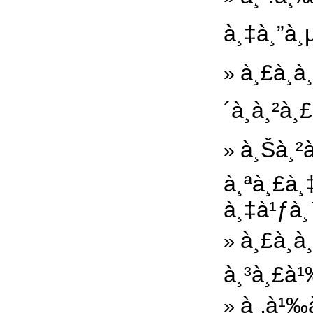
à¸‡à¸”à¸
à¸£à¸­
»
´à¸à¸²à
à¸Šà¸²
»
à¸ªà¸£à¸
à¸‡à¹ƒà
à¸£à¸­
»
à¸³à¸£à¹
à¸‚à¹‰à
»