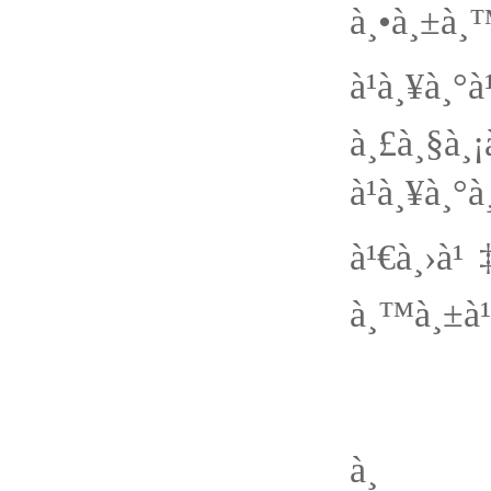
à¸•à¸±à¸™
à¹à¸¥à¸
à¸£à
à¹à¸¥à¸
à¹€à¸›à¹
à¸™à¸±
à¸”à
à¸‡à¸