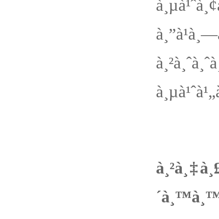
à¸µà¹ˆà¸
à¸”à¹
à¸²à¸ˆà
à¸µà¹ˆà¹„
à¸™à¸²à
à¸²à¸‡à¸
´à¸™à¸™