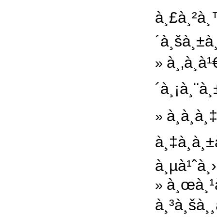
à¸£à¸²à¸
´à¸šà¸±à
à¸‚à¸­à
»
´à¸¡à¸¨à¸
à¸à¸­à
»
à¸‡à¸à¸
à¸µà¹ˆà¸›
à¸œà¸¹
»
à¸³à¸šà¸