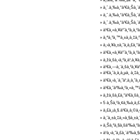
»
à¸ˆ.à¸‰à¸°à¹€à¸Šà¸´à
»
à¸ˆ.à¸‰à¸°à¹€à¸Šà¸´à¸
»
à¸ˆ.à¸‰à¸°à¹€à¸Šà¸´à
»
à¹€à¸«à¸¥à¹ˆà¸²à¸à¸²
»
à¸ªà¸³à¸™à¸±à¸à¸‡à¸²à
»
à¸›à¸¥à¸±à¸”à¸à¸£à¸°
»
à¹€à¸«à¸¥à¹ˆà¸²à¸à¸²
»
à¸žà¸šà¸‹à¸²à¸à¹‚à¸¥
»
à¹€à¸—à¸¨à¸šà¸²à¸¥à¹
»
à¹€à¸ˆà¸­à¸­à¸µà¸ à¸
»
à¹€à¸›à¸´à¸”à¹‚à¸à¸”à¸
»
à¹€à¸ˆà¹‰à¸²à¸«à¸™à¹
»
à¸žà¸šà¸£à¸°à¹€à¸šà¸
»
5 à¸Šà¸²à¸¢à¸‰à¸à¸£
»
à¸£à¸¡à¸§.à¹€à¸à¸©à¸
»
à¸ˆà¸±à¸‡à¸«à¸§à¸±à¸
»
à¸Šà¸²à¸§à¸šà¹‰à¸²à¸
»
à¹à¸›à¸”à¸£à¸´à¹‰à¸§
»