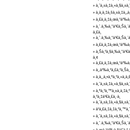
à¸ˆà¸±à¸‡à¸«à¸§à¸±à¸
»
à¸à¸­à¸‡à¸šà¸±à¸‡à¸„
»
à¸£à¸­à¸‡à¸œà¸¹à¹‰à¸
»
à¸ˆ.à¸‰à¸°à¹€à¸Šà¸´à
»
à¸£à¸
à¸ˆ.à¸‰à¸°à¹€à¸Šà¸´à¸
»
à¸£à¸­à¸‡à¸œà¸¹à¹‰à¸
»
à¸Šà¸²à¸§à¸‰à¸°à¹€à¸
»
à¸¢
à¸£à¸­à¸‡à¸œà¸¹à¹‰à¸
»
à¸‚à¹‰à¸²à¸£à¸²à¸Šà¸
»
à¸­à¸¸à¸•à¸ªà¸²à¸«à¸
»
à¸ˆà¸±à¸‡à¸«à¸§à¸±à¸
»
à¸ªà¸³à¸™à¸±à¸à¸‡à¸
»
à¸²à¸‡à¹€à¸£à¸·à¸­
à¸ˆà¸±à¸‡à¸«à¸§à¸±à¸”
»
à¹à¸£à¸‡à¸‡à¸²à¸™à¸
»
à¸ˆà¸±à¸‡à¸«à¸§à¸±à¸
»
à¸ˆ.à¸‰à¸°à¹€à¸Šà¸´à¸
»
à¸œà¸¹à¹‰à¸§à¹ˆà¸² à