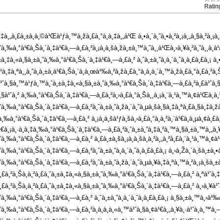
Ratin
­à¸‡à¸„à¸£à¸±à¸à¸©à¹Œà¹ƒà¸™à¸žà¸£à¸°à¸­à¸‡à¸„à¹Œ à¸•à¸´à¸”à¸•à¸²à¸¡à¸„à¸§à¸²à¸
”à¸‰à¸°à¹€à¸Šà¸´à¸‡à¹€à¸—à¸£à¸²à¸¡à¸­à¸šà¸žà¸±à¸™à¸˜à¸¸à¹Œà¸›à¸¥à¸²à¸”à¸¸à¸à¹à
±à¸‡à¸«à¸§à¸±à¸”à¸‰à¸°à¹€à¸Šà¸´à¸‡à¹€à¸—à¸£à¸² à¸ˆà¸±à¸”à¸à¸´à¸ˆà¸à¸£à¸£à¸¡ à
ªà¸¹à¸‡à¸ªà¸¸à¸”à¸­à¸±à¸à¹€à¸Šà¸´à¸à¸œà¹‰à¸²à¸žà¸£à¸°à¸à¸à¸´à¸™à¸žà¸£à¸°à¸£
ªà¹ˆà¸§à¸™à¹ƒà¸™à¸ˆà¸±à¸‡à¸«à¸§à¸±à¸”à¸‰à¸°à¹€à¸Šà¸´à¸‡à¹€à¸—à¸£à¸²à¸£à¹ˆà¸§à¸¡
§à¹ˆà¸² à¸‰à¸°à¹€à¸Šà¸´à¸‡à¹€à¸—à¸£à¸²à¸›à¸£à¸°à¸Šà¸¸à¸¡à¸¨à¸¹à¸™à¸¢à¹Œà¸­à¸³à¸™
”à¸‰à¸°à¹€à¸Šà¸´à¸‡à¹€à¸—à¸£à¸²à¸ˆà¸±à¸”à¸žà¸´à¸˜à¸µà¸šà¸§à¸‡à¸ªà¸£à¸§à¸‡à¸žà¸£
¸‰à¸°à¹€à¸Šà¸´à¸‡à¹€à¸—à¸£à¸² à¸¡à¸­à¸šà¹ƒà¸šà¸›à¸£à¸°à¸à¸²à¸¨à¹€à¸à¸µà¸¢à¸£à¸
€à¸¡à¸·à¸­à¸‡à¸‰à¸°à¹€à¸Šà¸´à¸‡à¹€à¸—à¸£à¸²à¸ˆà¸±à¸”à¸‡à¸²à¸™à¸§à¸±à¸™à¸„à¸¥
”à¸‰à¸°à¹€à¸Šà¸´à¸‡à¹€à¸—à¸£à¸² à¸£à¸±à¸šà¸¡à¸­à¸šà¸­à¸²à¸„à¸²à¸£à¸¨à¸¹à¸™à¸¢
”à¸‰à¸°à¹€à¸Šà¸´à¸‡à¹€à¸—à¸£à¸²à¸ˆà¸±à¸”à¸à¸´à¸ˆà¸à¸£à¸£à¸¡ à¸›à¸Žà¸´à¸šà¸±à¸•
”à¸‰à¸°à¹€à¸Šà¸´à¸‡à¹€à¸—à¸£à¸²à¸ˆà¸±à¸”à¸žà¸´à¸˜à¸µà¸¥à¸‡à¸ªà¸™à¸²à¸¡à¸šà¸±à¸™
£à¸²à¸Šà¸à¸²à¸£à¸ˆà¸±à¸‡à¸«à¸§à¸±à¸”à¸‰à¸°à¹€à¸Šà¸´à¸‡à¹€à¸—à¸£à¸² à¸ªà¹ˆà¸‡à
à¸²à¸Šà¸à¸²à¸£à¸ˆà¸±à¸‡à¸«à¸§à¸±à¸”à¸‰à¸°à¹€à¸Šà¸´à¸‡à¹€à¸—à¸£à¸² à¸›à¸¥à¹ˆà¸­à
”à¸‰à¸°à¹€à¸Šà¸´à¸‡à¹€à¸—à¸£à¸² à¸ˆà¸±à¸”à¸à¸´à¸ˆà¸à¸£à¸£à¸¡ à¸§à¸±à¸™à¸›à¹‰à
”à¸‰à¸°à¹€à¸Šà¸´à¸‡à¹€à¸—à¸£à¸²à¸­à¸­à¸à¸«à¸™à¹ˆà¸§à¸¢à¹€à¸„à¸¥à¸·à¹ˆà¸­à¸™à¸