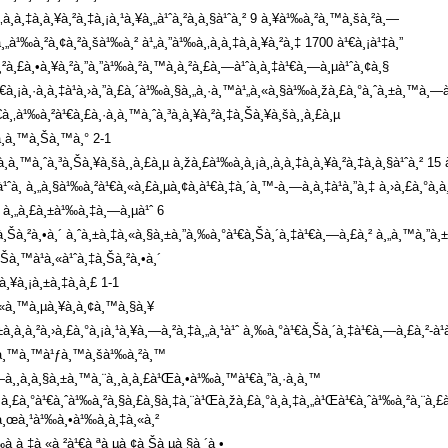
à¸­à¸‡à¸à¸¥à¸²à¸‡à¸¡à¸¹à¸¥à¸„à¹ˆà¸²à¸à¸§à¹ˆà¸² 9 à¸¥à¹‰à¸²à¸™à¸šà¸²à¸—
„à¹‰à¸²à¸¢à¸²à¸šà¹‰à¸² à¹„à¸”à¹‰à¸‚à¸­à¸‡à¸à¸¥à¸²à¸‡ 1700 à¹€à¸¡à¹‡à¸”
à¸²à¸£à¸•à¸¥à¸²à¸”à¸”à¹‰à¸²à¸™à¸à¸²à¸£à¸—à¹ˆà¸­à¸‡à¹€à¸—à¸µà¹ˆà¸¢à¸§
¹€à¸¡à¸·à¸­à¸‡à¹à¸›à¸”à¸£à¸´à¹‰à¸§à¸„à¸·à¸™à¹„à¸«à¸§à¹‰à¸žà¸£à¸°à¸ˆà¸±à¸™à¸
à¸‚à¹‰à¸²à¹€à¸£à¸·à¸­à¸™à¸ˆà¸³à¸à¸¥à¸²à¸‡à¸Šà¸¥à¸šà¸¸à¸£à¸µ
·à¸­à¸™à¸Šà¸™à¸° 2-1
à¸­à¸™à¸ˆà¸³à¸Šà¸¥à¸šà¸¸à¸£à¸µ à¸žà¸£à¹‰à¸­à¸¡à¸‚à¸­à¸‡à¸à¸¥à¸²à¸‡à¸à¸§à¹ˆà¸² 
 à¸„à¸§à¹‰à¸²à¹€à¸«à¸£à¸µà¸¢à¸à¹€à¸‡à¸´à¸™-à¸—à¸­à¸‡à¹à¸”à¸‡ à¸›à¸£à¸°à¸à¸§
¸ª à¸„à¸£à¸±à¹‰à¸‡à¸—à¸µà¹ˆ 6
à¸‡à¸Šà¸²à¸•à¸´ à¸ˆà¸±à¸‡à¸«à¸§à¸±à¸”à¸‰à¸°à¹€à¸Šà¸´à¸‡à¹€à¸—à¸£à¸² à¸„à¸™à¸”à¸±
Šà¸™à¹à¸«à¹ˆà¸‡à¸Šà¸²à¸•à¸´
¸¥à¸¡à¸±à¸‡à¸à¸£ 1-1
šà¸«à¸™à¸µà¸¥à¸­à¸¢à¸™à¸§à¸¥
à¸à¸²à¸›à¸£à¸°à¸¡à¸¹à¸¥à¸—à¸²à¸‡à¸„à¸¹à¹ˆ à¸‰à¸°à¹€à¸Šà¸´à¸‡à¹€à¸—à¸£à¸²-à¹à¸
¸°à¹à¸™à¸™à¹ƒà¸™à¸šà¹‰à¸²à¸™
¸—à¸¸à¸à¸§à¸±à¸™à¸¨à¸¸à¸à¸£à¹Œà¸•à¹‰à¸™à¹€à¸”à¸·à¸­à¸™
žà¸£à¸°à¹€à¸ˆà¹‰à¸²à¸§à¸£à¸§à¸‡à¸¨à¹Œà¸žà¸£à¸°à¸­à¸‡à¸„à¹Œà¹€à¸ˆà¹‰à¸²à¸¨à¸£à
¡à¸œà¸¹à¹‰à¸•à¹‰à¸­à¸‡à¸«à¸²
¹‰à¸­à¸‡à¸«à¸²à¹€à¸ªà¸µà¸¢à¸Šà¸µà¸§à¸´à¸•