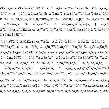
´à¸”à¹€à¸¡à¸·à¹ˆà¸­à¹€à¸§à¸¥à¸² 12.00 à¸™. à¸§à¸±à¸™à¸™à¸µà¹‰ (14 à¸•.à
à¸ˆà¹‰à¸‡à¸ˆà¸²à¸à¸œà¸¹à¹‰à¸ˆà¸±à¸”à¸à¸²à¸£à¸˜à¸™à¸²à¸„à¸²à¸£à¸à¸ªà¸´à¸
à¸­à¸²à¸§à¸¸à¸˜à¸›à¸·à¸™à¹€à¸‚à¹‰à¸²à¹„à¸›à¸ˆà¸µà¹‰à¸žà¸™à¸±à¸
‰à¸™à¹€à¸ˆà¹‰à¸²à¸«à¸™à¹‰à¸²à¸—à¸µà¹ˆà¸ˆà¸¶à¸‡à¹„à¸”à¹‰à¸£à¸µà
à¸˜à¸™à¸²à¸„à¸²à¸£à¹€à¸›à¹‡à¸™à¸ˆà¸³à¸™à¸§à¸™à¸¡à¸²à¸à¹à¸¥à¸°à¸ à¸²à¸¢à¹ƒà
à¸Ÿà¸±à¸‡à¸§à¹ˆà¸²
à¸™.à¸ª.à¹€à¸ªà¸²à¸§à¸£à¸±à¸•à¸™à¹Œ à¹„à¸Šà¸¢à¸žà¸‡à¸©à¹Œ à¸­à¸²à¸¢à¸¸
„à¸™à¸à¸³à¸¥à¸±à¸‡à¸—à¸³à¸‡à¸²à¸™à¸­à¸¢à¸¹à¹ˆ à¹„à¸”à¹‰à¸¡à¸µà¸Šà¸²à¸¢
¹€à¸à¸‡à¸¢à¸µà¸™à¸ªà¹Œ à¹ƒà¸ªà¹ˆà¸«à¸¡à¸§à¸à¹à¸à¹Šà¸›à¸ªà¸µà¸‚à¸²à¸§ à¹€à
‡à¸™à¸±à¸šà¹€à¸‡à¸´à¸™à¸­à¸¢à¸¹à¹ˆ à¸šà¸­à¸à¸§à¹ˆà¸²à¸­à¸¢à¸¹à¹ˆà¹ƒà¸™
à¸°à¹€à¸›à¹‹à¸² à¸ˆà¸²à¸à¸™à¸±à¹‰à¸™ à¸žà¸™à¸±à¸à¸‡à¸²à¸™à¸ˆà¸¶à¸
à¸²à¸˜à¸™à¸²à¸„à¸²à¸£ à¸‹à¸¶à¹ˆà¸‡à¸¡à¸µà¸›à¸£à¸°à¸Šà¸²à¸Šà¸™à¹ƒà
¸‡à¸˜à¸™à¸²à¸„à¸²à¸£à¸‚à¸±à¸šà¸«à¸¥à¸šà¸«à¸™à¸µà¹„à¸›à¸—à¸²à¸‡à¸•à¸³à¸šà¸¥à¸šà
à¸à¸™à¸±à¹‰à¸™à¹€à¸ˆà¹‰à¸²à¸«à¸™à¹‰à¸²à¸—à¸µà¹ˆà¸•à¸³à¸£à¸§à¸ˆà¹„
à¸˜à¸™à¸²à¸„à¸²à¸£à¹€à¸›à¹‡à¸™à¹€à¸§à¸¥à¸²à¸™à¸²à¸™à¸ˆà¸™à¸¡à¸µà¸›à¸£à¸°à¸Šà
à¸”à¹‰à¸­à¸­à¸à¸•à¸´à¸”à¸•à¸²à¸¡ à¹à¸¥à¸°à¸™à¸³à¸ à¸²à¸žà¸¡à¸²à¸ªà¹€à¸à¹‡à¸•à¸‹à