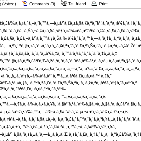
Comments (0)
Tell friend
Print
g (Votes: )
¡à¸žà¸£à¹‰à¸­à¸¡à¸ªà¸–à¸²à¸™à¸—à¸µà¹ˆà¸£à¸±à¸šà¹€à¸ªà¸”à¹‡à¸ˆà¸ªà¸¡à¹€à¸”à¹‡à¸
¸¥à¸°à¸à¸£à¸°à¸Šà¸±à¸‡à¸›à¸¥à¸²à¹ƒà¸«à¹‰à¹à¸à¹ˆà¹€à¸à¸©à¸•à¸£à¸à¸£à¸­à¸³à¹
¸•à¸£à¸§à¸ˆà¸£à¸–à¸à¹ˆà¸­à¸™à¹ƒà¸Šà¹‰ à¹€à¸”à¸´à¸™à¸—à¸²à¸‡à¸›à¸¥à¸­à¸”à¸ à¸±à
à¸²à¸Šà¸—à¸²à¸™à¸§à¸±à¸”à¸›à¸´à¸•à¸¸à¸¥à¸²à¸˜à¸´à¸£à¸²à¸Šà¸£à¸±à¸‡à¸ªà¸¤à¸©à¸Žà
à¹ƒà¸ˆà¸šà¸£à¸´à¸ˆà¸²à¸„à¹€à¸‡à¸´à¸™à¹à¸¥à¸°à¸ªà¸´à¹ˆà¸‡à¸‚à¸­à¸‡
à¸§à¸¢à¸à¸²à¸£à¹€à¸‰à¸žà¸²à¸°à¸à¸´à¸ˆà¹à¸à¹‰à¹„à¸‚à¸›à¸±à¸à¸«à¸²à¸§à¸´à¸à
à¸°à¸šà¸£à¸¡à¸£à¸¹à¸›à¸žà¸£à¸°à¸šà¸²à¸—à¸ªà¸¡à¹€à¸”à¹‡à¸ˆà¸žà¸£à¸°à¸ˆà¸¸à¸¥à¸ˆ
•à¸´à¸„à¸¸à¸“à¹ƒà¸«à¹‰à¹à¸à¹ˆ à¸™à¸±à¸à¹€à¸£à¸µà¸¢à¸™ à¸£à¸”
à¹‰à¸²à¸¢à¸§à¸±à¸™à¸žà¸£à¸°à¸£à¸²à¸Šà¸ªà¸¡à¸ à¸žà¸ªà¸¡à¹€à¸”à¹‡à¸ˆà¸¢à¹ˆà¸²
à¹Œà¸à¸²à¸£à¹€à¸£à¸µà¸¢à¸™à¸£à¸¹à¹‰
à¸´à¸˜à¸£à¸£à¸¡à¸ªà¸³à¸«à¸£à¸±à¸šà¸™à¸±à¸à¸šà¸£à¸´à¸«à¸²à¸£
à¸—à¸¶à¸à¸‚à¹‰à¸­à¸•à¸à¸¥à¸‡à¸§à¹ˆà¸²à¸”à¹‰à¸§à¸¢à¸„à¸§à¸²à¸¡à¸£à¹ˆà¸§à¸¡à¸¡
¸¡à¸­à¸šà¹€à¸•à¹‡à¸™à¸—à¹Œà¸à¸£à¸°à¹‚à¸ˆà¸¡à¸•à¸¥à¸²à¸”à¹€à¸à¸©à¸•à¸£
¸¢à¹à¸–à¸§à¸›à¸à¸´à¸šà¸±à¸•à¸´à¸à¸²à¸£à¸ªà¸™à¸˜à¸´à¸à¸³à¸¥à¸±à¸‡à¸ˆà¸¹à¹ˆà¹‚
¸­à¸‡à¸à¸±à¸™à¹‚à¸£à¸„à¸žà¸´à¸©à¸ªà¸¸à¸™à¸±à¸‚à¸šà¹‰à¸²à¹‚à¸¥à¸
—à¸µà¹ˆ à¸šà¸³à¸šà¸±à¸”à¸—à¸¸à¸à¸‚à¹Œ à¸šà¸³à¸£à¸¸à¸‡à¸ªà¸¸à¸‚ à¸ªà¸£à¹‰à¸²à