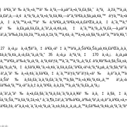
¸„.) à¹€à¸ˆà¹‰à¸²à¸«à¸™à¹‰à¸²à¸—à¸µà¹ˆà¸•à¸³à¸£à¸§à¸ˆ à¸ªà¸ .à¸žà¸™à¸¡
à¸£à¹„à¸—à¸¢ à¸ªà¸²à¸‚à¸²à¸•à¸³à¸šà¸¥à¸—à¹ˆà¸²à¹€à¸à¸§à¸µà¸¢à¸™ à¹ƒà¸™à¸•
à¸‡à¸²à¸™à¸«à¸™à¹‰à¸²à¹€à¸„à¸²à¹€à¸•à¸­à¸£à¹Œà¸‚à¸­à¸‡à¸˜à¸™à¸
¸šà¸£à¸¸à¸”à¹„à¸›à¸¢à¸±à¸‡à¸˜à¸™à¸²à¸„à¸²à¸£à¸—à¸µà¹ˆà¹€à¸à¸´
¸™à¹„à¸”à¹‰à¸žà¸šà¸žà¸™à¸±à¸à¸‡à¸²à¸™à¸¢à¸·à¸™à¸•à¸±à¸§à¸ªà¸±à¹ˆà¸™à¹à¸¥à¸
 27 à¸›à¸µ à¸‹à¸¶à¹ˆà¸‡à¹€à¸›à¹‡à¸™à¹à¸„à¸Šà¹€à¸Šà¸µà¸¢à¸£à¹Œà¸‚à¸­à
à¸­à¸²à¸¢à¸¸à¸›à¸£à¸°à¸¡à¸²à¸“ 35 à¸›à¸µ à¸ªà¸¹à¸‡ 170 à¸‹à¸¡. à¸¡à¸µà¸«
¸”à¸´à¸™à¹€à¸‚à¹‰à¸²à¸¡à¸²à¸ à¸²à¸¢à¹ƒà¸™à¸˜à¸™à¸²à¸„à¸²à¸£ à¹à¸¥à¹‰à¸§à¸Šà¸±
à¸„à¸§à¸²à¸¡à¸ªà¸‡à¸šà¹à¸¥à¸°à¸«à¸¢à¸´à¸šà¸à¸£à¸°à¹€à¸›à¹‹à¸²à¸ªà¸µà
‡à¹„à¸”à¹‰à¸«à¸¢à¸´à¸šà¹€à¸‡à¸´à¸™à¹ƒà¸ªà¹ˆà¹ƒà¸«à¹‰ à¸à¹ˆà¸­à¸™à¸—
¸Šà¹‰à¸šà¸£à¸´à¸à¸²à¸£à¸ˆà¸³à¸™à¸§à¸™à¸«à¸¥à¸²à¸¢à¸„à¸™ à¹„à¸›à¸
¹‰à¸²à¸™à¸‹à¹ˆà¸­à¸‡ à¸­à¸³à¹€à¸ à¸­à¸žà¸™à¸¡à¸ªà¸²à¸£à¸„à¸²à¸¡
à¸”à¹‰à¸•à¸£à¸§à¸ˆà¸ªà¸­à¸šà¸ˆà¸²à¸à¸à¸¥à¹‰à¸­à¸‡à¸§à¸‡à¸ˆà¸£à¸
¸²à¸Šà¸™à¸šà¸²à¸‡à¸•à¸² à¸ˆà¸¶à¸‡à¹„à¸”à¹‰à¹€à¸‚à¹‰à¸²à¹„à¸›à¸à¹ˆà¸­à¹€à¸«à
¹Œà¹€à¸žà¸·à¹ˆà¸­à¸•à¸´à¸”à¸•à¸²à¸¡à¸ˆà¸±à¸šà¸à¸¸à¸¡à¸„à¸™à¸£à¹‰à¸²à¸¢à¸¡à¸²à¸”à¸³