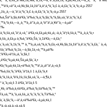
à¸ˆà¸³à¸™à¸³à¸¢à¸¸à¹‰à¸‡à¸‰à¸²à¸‡à¸—à¸³à¹‚à¸£à¸‡à¸ªà¸µà¸¥à¸‡à¸—à¸¸à¸™à¸™à¹‰à¸
¸™à¹à¸«à¹ˆà¸«à¸¥à¸§à¸‡à¸žà¹ˆà¸­à¹‚à¸ªà¸˜à¸£ à¸›à¸£à¸°à¸ˆà¸³à¸›à¸µ 2557
¸žà¸¸à¸—à¸˜à¹‚à¸ªà¸˜à¸£ à¸›à¸£à¸°à¸ˆà¸³à¸›à¸µ 2557
‰à¸Šà¹ˆà¸§à¸¢à¹€à¸ˆà¹‰à¸²à¸­à¸²à¸§à¸²à¸ªà¸§à¸±à¸”à¹‚à¸ªà¸˜à¸£
™à¸²à¸¢à¸—à¸¸à¸™à¸‚à¹ˆà¸¡à¸‚à¸¹à¹ˆà¹„à¸¥à¹ˆà¸—à¸µà¹ˆ
«à¹‰
¸šà¸±à¸”à¹‚à¸«à¸” à¹€à¸•à¸£à¸µà¸¢à¸¡à¸–à¸­à¸”à¹ƒà¸šà¸­à¸™à¸¸à¸à¸²à¸•
¥à¸šà¸¸à¸£à¸µ à¸‰à¸°à¹€à¸Šà¸´à¸‡à¹€à¸—à¸£à¸²
ˆà¸±à¸”à¸‡à¸²à¸™ à¸™à¸¡à¸±à¸ªà¸à¸²à¸£à¸«à¸¥à¸§à¸‡à¸žà¹ˆà¸­à¹‚à¸ªà¸˜à¸£à¸¯ à¸›à
¸±à¸šà¸ˆà¹‰à¸²à¸‡à¸—à¸§à¸‡à¸«à¸™à¸µà¹‰
²à¹€à¸•à¹‡à¸¡à¸”à¸§à¸‡
¸­à¹€à¸ªà¸µà¸¢à¸Šà¸µà¸§à¸´à¸•
¹€à¸ªà¸µà¸¢à¸‡à¸•à¹‰à¸²à¸™à¹„à¸¡à¹ˆà¹„à¸«à¸§
‰à¸šà¸²à¸”à¹€à¸ˆà¹‡à¸š 1 à¸£à¸²à¸¢
²à¸‡à¸à¸³à¹à¸žà¸‡à¸§à¸±à¸”à¸—à¸¶à¸š
³ à¸”à¸±à¸š 3 à¹€à¸ˆà¹‡à¸š 5
¹€à¸¥à¸·à¹‰à¸­à¸¢à¹€à¸‚à¹‰à¸²à¸šà¹‰à¸²à¸™
¸Ÿà¸±à¸™à¸”à¸±à¸šà¸„à¸²à¸”à¸²à¸”à¸Ÿà¹‰à¸²
¸§à¸´à¸§à¸²à¸—à¹‚à¸•à¹‰à¹€à¸–à¸µà¸¢à¸‡
™à¸›à¸±à¸à¸«à¸±à¸§