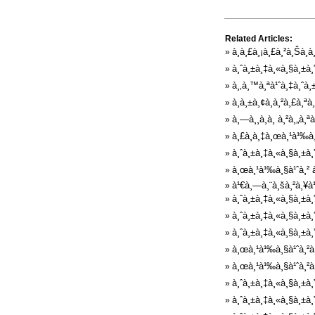
Related Articles:
à¸à¸£à¸¡à¸£à¸²à¸Šà¸
»
à¸ˆà¸±à¸‡à¸«à¸§à¸±à¸
»
à¸‚à¸™à¸ªà¹ˆà¸‡à¸ˆà¸
»
à¸­à¸±à¸¢à¸à¸²à¸£à¸
»
à¸—à¸¸à¸à¸ à¸²à¸„à¸
»
à¸£à¸­à¸‡à¸œà¸¹à¹‰à¸
»
à¸ˆà¸±à¸‡à¸«à¸§à¸±à¸
»
à¸œà¸¹à¹‰à¸§à¹ˆà¸² à
»
à¹€à¸—à¸¨à¸šà¸²à¸¥à¹
»
à¸ˆà¸±à¸‡à¸«à¸§à¸±à¸
»
à¸ˆà¸±à¸‡à¸«à¸§à¸±à¸
»
à¸ˆà¸±à¸‡à¸«à¸§à¸±à¸
»
à¸œà¸¹à¹‰à¸§à¹ˆà¸²à¸
»
à¸œà¸¹à¹‰à¸§à¹ˆà¸²à¸£
»
à¸ˆà¸±à¸‡à¸«à¸§à¸±à¸
»
à¸ˆà¸±à¸‡à¸«à¸§à¸±à¸
»