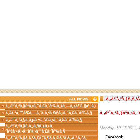
À¸‚À¹ˆÀ¸²À¸§À¸­À¸²
ALL NEWS
à¸‚à¹ˆà¸²à¸§à¹à¸›à¸”à¸£à¸´à¹‰à¸§à¸—à¸±à¹ˆà¸§à¹„à¸›
à¸‚à¹ˆà¸²à¸§à¹à¸›à
à¸‡à¸²à¸™à¹€à¸—à¸¨à¸à¸²à¸¥à¹à¸›à¸”à¸£à¸´à¹‰à¸§
à¸‚à¹ˆà¸²à¸§à¸à¸µà¸¬à¸²à¹à¸›à¸”à¸£à¸´à¹‰à¸§
à¸‚à¹ˆà¸²à¸§à¸­à¸¸à¸šà¸±à¸•à¸
Monday, 10.17.2011,
´à¹€à¸«à¸•à¸¸à¹à¸›à¸”à¸£à¸´à¹‰à¸§
Facebook
à¸‚à¹ˆà¸²à¸§à¸à¸²à¸£à¸¨à¸¶à¸à¸©à¸²à¹à¸›à¸”à¸£à¸