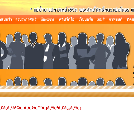
แปดริ้ว
ลงประกาศฟรี
ห้องแชท
คลิปวีดีโอ
เว็บบอร์ด
เกมส์
ภาพยนต์
ติดต
à¸­à¸³à¹€à¸ à¸­à¸žà¸™à¸¡à¸ªà¸²à¸£à¸„à¸²à¸¡