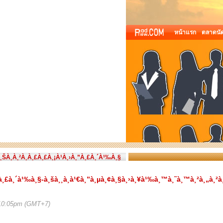
หน้าแรก
ตลาดนัด
À¸ŠÀ¸À¸²À¸À¸£À¸£À¸¡À¹À¸›À¸”À¸£À¸´À¹‰À¸§
¸”à¸£à¸´à¹‰à¸§-à¸šà¸¸à¸à¹€à¸”à¸µà¸¢à¸§à¸›à¸¥à¹‰à¸™à¸˜à¸™à¸²à¸„à¸²à¸£
 10:05pm (GMT+7)