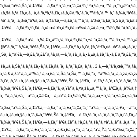
”à¸‰à¸°à¹€à¸Šà¸´à¸‡à¹€à¸—à¸£à¸² à¸ˆà¸±à¸”à¸‡à¸²à¸™à¸§à¸±à¸™à¸¡à¸°à¸¡à¹ˆà¸§à¸‡à
à¸±à¸šà¸à¸²à¸£à¸à¸­à¸‡à¸­à¸²à¸ªà¸²à¸£à¸±à¸à¸©à¸²à¸”à¸´à¸™à¹à¸”à¸™ à¸ˆ.à¸‰à¸°à¹
§à¹ˆà¸²à¸¯à¸‰à¸°à¹€à¸Šà¸´à¸‡à¹€à¸—à¸£à¸²à¸™à¸³à¸‚à¹‰à¸²à¸£à¸²à¸Šà¸à¸²à¸£à¹à¸
¸‡à¹€à¸—à¸£à¸²à¸ªà¸£à¸¸à¸›à¸œà¸¥à¸à¸²à¸£à¸›à¹‰à¸­à¸‡à¸à¸±à¸™à¹à¸¥à¸°à¸¥à¸”
‡à¹€à¸—à¸£à¸² à¹à¸–à¸¥à¸‡à¸‚à¹ˆà¸²à¸§à¸à¸²à¸£à¸ˆà¸±à¸”à¸‡à¸²à¸™à¸§à¸±à¸™à¸¡à¸
§à¹ˆà¸²à¸¯ à¸‰à¸°à¹€à¸Šà¸´à¸‡à¹€à¸—à¸£à¸² à¸•à¸£à¸§à¸ˆà¹€à¸¢à¸µà¹ˆà¸¢à¸¡à¸¨à¸¹
Šà¸´à¸‡à¹€à¸—à¸£à¸²à¸£à¹ˆà¸§à¸¡à¸—à¸³à¸šà¸¸à¸à¸•à¸±à¸à¸šà¸²à¸•à¸£ à¸ªà¸£à¸‡
šà¸±à¸à¸Šà¸²à¸à¸²à¸£à¸•à¸³à¸£à¸§à¸ˆà¸ à¸¹à¸˜à¸£à¸ à¸²à¸„ 2 à¸—à¸³à¹à¸œà¸™à¸§
à¸²à¸£ à¸žà¹ˆà¸­à¸„à¹‰à¸² à¸›à¸£à¸°à¸Šà¸²à¸Šà¸™ à¸£à¸”à¸™à¹‰à¸³à¸‚à¸­à¸žà¸£à¸žà
à¸£à¸£à¸¡à¸ˆà¸±à¸‡à¸«à¸§à¸±à¸”à¸‰à¸°à¹€à¸Šà¸´à¸‡à¹€à¸—à¸£à¸² à¸ˆà¸±à¸”à¸­à¸šà¸£à
”à¸‰à¸°à¹€à¸Šà¸´à¸‡à¹€à¸—à¸£à¸²à¸›à¸¥à¹ˆà¸­à¸¢à¸žà¸±à¸™à¸˜à¸¸à¹Œà¸à¸¸à¹‰à¸‡à¸
²à¸™à¸à¸²à¸£à¸—à¹ˆà¸­à¸‡à¹€à¸—à¸µà¹ˆà¸¢à¸§à¹à¸¥à¸°à¸à¸µà¸¬à¸²à¸ˆà¸±à¸‡à¸«à
à¸‰à¸°à¹€à¸Šà¸´à¸‡à¹€à¸—à¸£à¸² à¸ˆà¸±à¸”à¸‡à¸²à¸™à¹€à¸—à¸¨à¸à¸²à¸¥à¸—à¹ˆà¸­à¸‡à
ˆà¸±à¸‡à¸«à¸§à¸±à¸”à¸‰à¸°à¹€à¸Šà¸´à¸‡à¹€à¸—à¸£à¸²à¸ˆà¸±à¸”à¸à¸´à¸ˆà¸à¸£à¸£à¸¡à
”à¸‰à¸°à¹€à¸Šà¸´à¸‡à¹€à¸—à¸£à¸² à¹€à¸£à¹ˆà¸‡à¸£à¸°à¸šà¸²à¸¢à¹„à¸‚à¹ˆà¹„à¸à¹ˆ à
‡à¹€à¸—à¸£à¸²à¸ˆà¸±à¸”à¸à¸´à¸ˆà¸à¸£à¸£à¸¡à¸ªà¸ à¸²à¸à¸²à¹à¸Ÿà¸ªà¸£à¹‰à¸²à¸‡à
¸¯ à¸‰à¸°à¹€à¸Šà¸´à¸‡à¹€à¸—à¸£à¸²à¸žà¸£à¹‰à¸­à¸¡à¸„à¸“à¸°à¹€à¸¢à¸µà¹ˆà¸¢à¸¡à¸Š