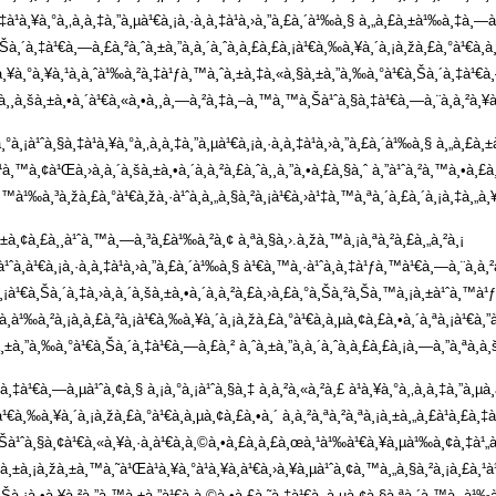
¹à¸¥à¸°à¸‚à¸­à¸‡à¸”à¸µà¹€à¸¡à¸·à¸­à¸‡à¹à¸›à¸”à¸£à¸´à¹‰à¸§ à¸„à¸£à¸±à¹‰à¸‡à¸—à
€à¸Šà¸´à¸‡à¹€à¸—à¸£à¸²à¸ˆà¸±à¸”à¸à¸´à¸ˆà¸à¸£à¸£à¸¡à¹€à¸‰à¸¥à¸´à¸¡à¸žà¸£à¸°à¹€à¸à
¥à¸°à¸¥à¸¹à¸à¸ˆà¹‰à¸²à¸‡à¹ƒà¸™à¸ˆà¸±à¸‡à¸«à¸§à¸±à¸”à¸‰à¸°à¹€à¸Šà¸´à¸‡à¹€à¸—à¸
à¸­à¸¸à¸šà¸±à¸•à¸´à¹€à¸«à¸•à¸¸à¸—à¸²à¸‡à¸–à¸™à¸™à¸Šà¹ˆà¸§à¸‡à¹€à¸—à¸¨à¸à¸²à¸
°à¸¡à¹ˆà¸§à¸‡à¹à¸¥à¸°à¸‚à¸­à¸‡à¸”à¸µà¹€à¸¡à¸·à¸­à¸‡à¹à¸›à¸”à¸£à¸´à¹‰à¸§ à¸„à¸£
à¸™à¸¢à¹Œà¸›à¸à¸´à¸šà¸±à¸•à¸´à¸à¸²à¸£à¸ˆà¸¸à¸”à¸•à¸£à¸§à¸ˆ à¸”à¹ˆà¸²à¸™à¸•à¸£
à¸™à¹‰à¸³à¸žà¸£à¸°à¹€à¸žà¸·à¹ˆà¸­à¸„à¸§à¸²à¸¡à¹€à¸›à¹‡à¸™à¸ªà¸´à¸£à¸´à¸¡à¸‡à¸
à¸±à¸¢à¸£à¸¸à¹ˆà¸™à¸—à¸³à¸£à¹‰à¸²à¸¢ à¸ªà¸§à¸›.à¸žà¸™à¸¡à¸ªà¸²à¸£à¸„à¸²à¸¡
¹ˆà¸­à¹€à¸¡à¸·à¸­à¸‡à¹à¸›à¸”à¸£à¸´à¹‰à¸§ à¹€à¸™à¸·à¹ˆà¸­à¸‡à¹ƒà¸™à¹€à¸—à¸¨à¸à
¸¡à¹€à¸Šà¸´à¸‡à¸›à¸à¸´à¸šà¸±à¸•à¸´à¸à¸²à¸£à¸›à¸£à¸°à¸Šà¸²à¸Šà¸™à¸¡à¸±à¹ˆà¸™à¹ƒ
à¹‰à¸²à¸¡à¸à¸£à¸²à¸¡à¹€à¸‰à¸¥à¸´à¸¡à¸žà¸£à¸°à¹€à¸à¸µà¸¢à¸£à¸•à¸´à¸ªà¸¡à¹€à¸
¸§à¸±à¸”à¸‰à¸°à¹€à¸Šà¸´à¸‡à¹€à¸—à¸£à¸² à¸ˆà¸±à¸”à¸à¸´à¸ˆà¸à¸£à¸£à¸¡à¸—à¸”à¸ª
¹€à¸—à¸µà¹ˆà¸¢à¸§ à¸¡à¸°à¸¡à¹ˆà¸§à¸‡ à¸­à¸²à¸«à¸²à¸£ à¹à¸¥à¸°à¸‚à¸­à¸‡à¸”à¸µà¸­
¹€à¸‰à¸¥à¸´à¸¡à¸žà¸£à¸°à¹€à¸à¸µà¸¢à¸£à¸•à¸´ à¸­à¸²à¸ªà¸²à¸ªà¸¡à¸±à¸„à¸£à¹à¸£à¸
¸Šà¹ˆà¸§à¸¢à¹€à¸«à¸¥à¸·à¸­à¹€à¸à¸©à¸•à¸£à¸à¸£à¸œà¸¹à¹‰à¹€à¸¥à¸µà¹‰à¸¢à¸‡à¹„à¸
¸ªà¸±à¸¡à¸žà¸±à¸™à¸˜à¹Œà¹à¸¥à¸°à¹à¸¥à¸à¹€à¸›à¸¥à¸µà¹ˆà¸¢à¸™à¸„à¸§à¸²à¸¡à¸£à¸¹
à¸¡à¸•à¸¥à¸²à¸”à¸™à¸±à¸”à¹€à¸à¸©à¸•à¸£à¸˜à¸‡à¹€à¸‚à¸µà¸¢à¸§à¸ªà¸´à¸™à¸„à¹‰à¸²à