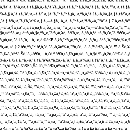
£à¸‡à¸ªà¸µà¸‚à¹‰à¸²à¸§à¸›à¸£à¸²à¸ˆà¸µà¸™à¸¯ à¸£à¸°à¸šà¸¸à¹‚à¸„à¸£à¸‡à¸à¸²à¸£
à¸šà¹‚à¸ˆà¹‹à¸¢à¸à¸žà¸§à¸à¸•à¸°à¸¥à¸¸à¸¡à¸šà¸­à¸™à¸à¸¥à¸²à¸‡à¸‡à¸²à¸™à¸‚à¸šà¸§à
à¹‰à¸§ à¸ˆà¸±à¸”à¹ƒà¸«à¸à¹ˆ à¸‡à¸²à¸™à¸™à¸¡à¸±à¸ªà¸à¸²à¸£à¸«à¸¥à¸§à¸‡à¸žà¹ˆà¸­à
£à¸ªà¸§.à¹à¸›à¸”à¸£à¸´à¹‰à¸§ à¸—à¸§à¸‡à¸„à¸·à¸™à¸•à¸³à¹à¸«à¸™à¹ˆà¸‡ 7 à¸œà¸¹à¹
–à¹„à¸Ÿà¸šà¹ˆà¸­à¸šà¸±à¸§ à¸Šà¸¸à¸¡à¸™à¸¸à¸¡à¸›à¸£à¸°à¸—à¹‰à¸§à¸‡à¹‚à¸”à¸™à¸
à¸¢à¹€à¸•à¸µà¹‹à¸¢à¸§à¸ªà¸¸à¸”à¹à¸›à¸¥à¸ à¹€à¸›à¸´à¸šà¸­à¸²à¸«à¸²à¸£à¸”à¸¹à¹€à¸
µà¸¢à¸£à¸žà¸´à¸—à¸±à¸à¸©à¹Œ à¸žà¸™à¸¡à¸ªà¸²à¸£à¸„à¸²à¸¡ à¹‚à¸”à¸™à¹à¸‰à¸šà¸³à
¸²à¸«à¸±à¸§ 2 à¹à¸ªà¸™ à¹‚à¸ˆà¸£à¸›à¸¥à¹‰à¸™à¸£à¸–à¸‚à¸™à¹€à¸‡à¸´à¸™ à¸Šà¸
”à¸‰à¸°à¹€à¸Šà¸´à¸‡à¹€à¸—à¸£à¸² à¹€à¸•à¸£à¸µà¸¢à¸¡à¸„à¸§à¸²à¸¡à¸žà¸£à¹‰à¸­à¸¡à¸
¹‰à¸•à¹‰à¸­à¸‡à¸«à¸²à¸¢à¸²à¹€à¸ªà¸žà¸•à¸´à¸” à¸­à¸¸à¹‰à¸¡à¸†à¹ˆà¸²à¸„à¸™à¸£à
²à¸¨à¸²à¸ªà¸•à¸£à¹Œà¸Šà¸§à¸™à¹€à¸à¹‰à¸²à¸”à¸¹à¸ˆà¸±à¸™à¸—à¸£à¸¸à¸›à¸£à¸²à¸„à¸
à¸£à¸µà¸¢à¸”à¹‚à¸£à¸„à¸›à¸£à¸°à¸ˆà¸³à¸•à¸±à¸§à¸£à¸¸à¸¡à¹€à¸£à¹‰à¸² à¸œà¸¹à¸à¸„à
šà¸à¸³à¹à¸žà¸‡à¸§à¸±à¸”à¹‚à¸ªà¸˜à¸£à¹à¸¥à¹‰à¸§ à¸«à¸¥à¸±à¸‡à¸§à¸±à¸”à¸—à¸™à
¸‰à¸µà¹ˆà¸¢à¸§à¸Šà¸™à¸£à¸–à¸ˆà¸±à¸à¸£à¸¢à¸²à¸™à¸¢à¸™à¸•à¹Œ à¸¡à¸µà¸œà¸¹à¹
™à¹à¸«à¹ˆà¸›à¸£à¸°à¸—à¹‰à¸§à¸‡à¸§à¸±à¸”à¹‚à¸ªà¸˜à¸£ à¸„à¹‰à¸²à¸™à¸ªà¸£à¹‰à¸
à¸™à¸‹à¸´à¹ˆà¸‡à¸à¸£à¸°à¸šà¸° à¸¢à¸²à¸‡à¸£à¸°à¹€à¸šà¸´à¸”à¸žà¸¥à¸´à¸à¸„à¸§à¹ˆà¸
™à¸•à¸°à¸¥à¸¶à¸‡ à¸‡à¸¹à¹€à¸«à¸¥à¸·à¸­à¸¡à¸¢à¸²à¸§à¸à¸§à¹ˆà¸² 6 à¹€à¸¡à¸•à¸²à
•à¹ˆà¸²à¸‡à¸”à¹‰à¸²à¸§ à¸«à¸™à¸µà¸„à¸¹à¹ˆà¸­à¸£à¸´à¹„à¸¡à¹ˆà¸žà¹‰à¸™ à¸–à¸¹à¸à
•à¸¸ à¸¢à¸´à¸‡à¸ªà¸™à¸±à¹ˆà¸™à¸«à¸™à¹‰à¸²à¸§à¸±à¸”à¹‚à¸ªà¸˜à¸£ à¹€à¸«à¸•à¸¸à
µà¸¢à¸§ à¸ªà¸²à¸§à¹€à¸„à¸£à¸²à¸°à¸«à¹Œà¸£à¹‰à¸²à¸¢à¸à¸£à¸£à¹„à¸à¸£à¸«à¸¥à¹ˆà¸