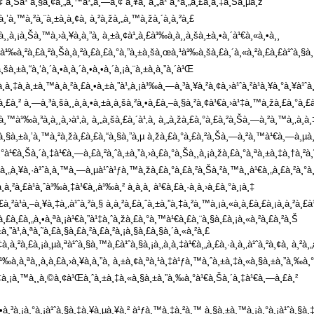
 à¸Šà¹ˆà¸§à¸¢à¸„à¸™à¹„à¸—à¸¢ à¸¥à¸”à¸„à¹ˆà¸²à¸„à¸£à¸­à¸‡à¸Šà¸µà¸ž
¸’à¸™à¸²à¸¨à¸±à¸à¸¢à¸ à¸²à¸žà¸„à¸™à¸žà¸´à¸à¸²à¸£
¸¸à¸¡à¸Šà¸™à¸›à¸¥à¸­à¸”à¸ à¸±à¸¢à¹„à¸£à¹‰à¸­à¸¸à¸šà¸±à¸•à¸´à¹€à¸«à¸•à¸¸
à¸²à¸£à¸²à¸Šà¸à¸²à¸£à¸£à¸°à¸”à¸±à¸šà¸œà¸¹à¹‰à¸šà¸£à¸´à¸«à¸²à¸£à¸£à¹ˆà¸§à¸¡à¸
¸šà¸±à¸“à¸‘à¸´à¸•à¸à¸´à¸•à¸•à¸´à¸¡à¸¨à¸±à¸à¸”à¸´à¹Œ
‰à¸­à¸‡à¸à¸±à¸™à¸à¸²à¸£à¸•à¸±à¸”à¹„à¸¡à¹‰à¸—à¸³à¸¥à¸²à¸¢à¸›à¹ˆà¸²à¹à¸¥à¸°à¸¥à¹
² à¸—à¸³à¸šà¸¸à¸à¸•à¸±à¸à¸šà¸²à¸•à¸£à¸–à¸§à¸²à¸¢à¹€à¸›à¹‡à¸™à¸žà¸£à¸°à¸£à¸
™à¹‰à¸³à¸­à¸¸à¸›à¹‚à¸ à¸„à¸šà¸£à¸´à¹‚à¸ à¸„à¸žà¸£à¸°à¸£à¸²à¸Šà¸—à¸²à¸™à¸‚à¸­à¸
´à¸£à¸´à¸§à¸±à¸’à¸™à¸²à¸žà¸£à¸£à¸“à¸§à¸”à¸µ à¸žà¸£à¸°à¸£à¸²à¸Šà¸—à¸²à¸™à¹€à¸—à¸
¸°à¹€à¸Šà¸´à¸‡à¹€à¸—à¸£à¸²à¸ˆà¸±à¸”à¸›à¸£à¸°à¸Šà¸¸à¸¡à¸žà¸£à¸°à¸ªà¸±à¸‡à¸†à¸²à¸˜
à¹€à¸„à¸¥à¸·à¹ˆà¸­à¸™à¸—à¸µà¹ˆà¹ƒà¸™à¸žà¸£à¸°à¸£à¸²à¸Šà¸²à¸™à¸¸à¹€à¸„à¸£à¸²à¸°
²à¸£à¹à¸ˆà¹‰à¸‡à¹€à¸‚à¹‰à¸² à¸­à¸­à¸ à¹€à¸£à¸·à¸­à¸›à¸£à¸°à¸¡à¸‡
¸²à¹à¸–à¸¥à¸‡à¸‚à¹ˆà¸²à¸§ à¸à¸²à¸£à¸ˆà¸±à¸”à¸‡à¸²à¸™à¸¡à¸«à¸à¸£à¸£à¸¡à¸à¸²à
£à¸£à¸„à¸•à¸ªà¸¡à¹€à¸”à¹‡à¸ˆà¸žà¸£à¸°à¸™à¹€à¸£à¸¨à¸§à¸£à¸¡à¸«à¸²à¸£à¸²à¸Š
à¸”à¹‚à¸ªà¸˜à¸£à¸§à¸£à¸²à¸£à¸²à¸¡à¸§à¸£à¸§à¸´à¸«à¸²à¸£
à¸²à¸£à¸¡à¸µà¸ªà¹ˆà¸§à¸™à¸£à¹ˆà¸§à¸¡à¸‚à¸­à¸‡à¹€à¸„à¸£à¸·à¸­à¸‚à¹ˆà¸²à¸¢à¸ à¸²à
‰à¸­à¸ªà¸¸à¸à¸£à¸›à¸¥à¸­à¸”à¸ à¸±à¸¢à¸ªà¸¹à¸‡à¹ƒà¸™à¸ˆà¸±à¸‡à¸«à¸§à¸±à¸”à¸‰
¸­à¸‡à¸¡à¸™à¸¸à¸©à¸¢à¹Œà¸ˆà¸±à¸‡à¸«à¸§à¸±à¸”à¸‰à¸°à¹€à¸Šà¸´à¸‡à¹€à¸—à¸£à¸²
¸³à¸¡à¸°à¸¡à¹ˆà¸§à¸‡à¸¥à¸µà¸¥à¸² à¹ƒà¸™à¸‡à¸²à¸™ à¸§à¸±à¸™à¸¡à¸°à¸¡à¹ˆà¸§à¸‡à¹à