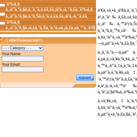
´à¹‰à¸§
à¸‚à¹ˆà¸²à¸§à¸à¸´à¸ˆà¸à¸£à¸£à¸¡à¹à¸›à¸”à¸£à¸´à¹‰à¸§
à¹€à¸«à¸•à¸¸à¹€à¸à¸
à¸‚à¹ˆà¸²à¸§à¸­à¸²à¸Šà¸à¸²à¸à¸£à¸£à¸¡à¹à¸›à¸”à¸£à¸
à¹„à¸”à¹‰à¸£à¸±à¸šà¹
´à¹‰à¸§
à¸„à¹‰à¸™à¹ƒà¸Šà¹‰
à¸‚à¹ˆà¸²à¸§à¸›à¸£à¸°à¸Šà¸²à¸ªà¸±à¸¡à¸žà¸±à¸™à¸˜à¹Œ
à¸ˆà¸²à¸à¸™à¸±à¹
à¸¢à¸¹à¹ˆà¸«à¸™à¹‰à¸²
::| สมัครรับจดหมายข่าว
—à¸µà¹ˆà¸•à¸³à¸£à¸§à¸ˆ
à¸‚à¸“à¸°à¸—à¸µà¹ˆ 
Your Name:
à¸µà¸à¸«à¸¥à¸²à¸¢à¸
Your Email:
à¸™à¸¸à¹ˆà¸‡à¸à¸²à¸‡à
à¸µà¹ˆà¸à¸³à¸¥à¸±à¸
´à¸™à¹ƒà¸ªà¹ˆà¸à¸£
à¸à¹„à¸›à¸«à¸™à¹‰
à¸”à¹„à¸§à¹‰à¸‚à¹‰à¸²à
à¸«à¸¥à¸±à¸‡à¸ˆà¸²
à¸¢à¸¹à¹ˆà¸«à¸™à¹‰à¸²
à¸µà¹ˆà¸•à¸³à¸£à¸§à¸ˆà¹„