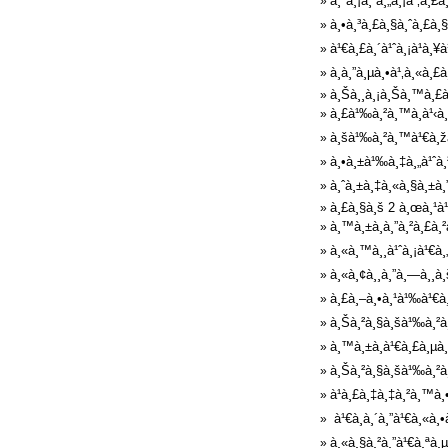
à¸ªà¸¡à¸²à¸„à¸¡à¹‚à¸
»
à¸•à¸³à¸£à¸§à¸ˆà¸£à¸§
»
à¹€à¸£à¸´à¹ˆà¸¡à¹à¸¥
»
à¸­à¸”à¸µà¸•à¹‚à¸«à¸
»
à¸Šà¸¸à¸¡à¸Šà¸™à¸£à¸
»
à¸£à¹‰à¸²à¸™à¸à¹‹à¸§
»
à¸šà¹‰à¸²à¸™à¹€à¸žà¸
»
à¸•à¸±à¹‰à¸‡à¸„à¹ˆà
»
à¸ˆà¸±à¸‡à¸«à¸§à¸±à¸
»
à¸£à¸§à¸š 2 à¸œà¸¹à
»
à¸™à¸±à¸à¸”à¸²à¸£à¸
»
à¸«à¸™à¸¸à¹ˆà¸¡à¹€à¸„
»
à¸«à¸¢à¸¸à¸”à¸—à¸¸à¸
»
à¸£à¸–à¸•à¸¹à¹‰à¹€à
»
à¸Šà¸²à¸§à¸šà¹‰à¸²à¸
»
à¸™à¸±à¸à¹€à¸£à¸µà¸¢
»
à¸Šà¸²à¸§à¸šà¹‰à¸²à¸
»
à¹à¸£à¸‡à¸‡à¸²à¸™à¸
»
à¹€à¸à¸´à¸”à¹€à¸«à¸
»
à¸«à¸§à¸²à¸”à¹€à¸ªà¸
»