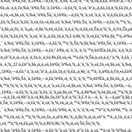
”à¸‰à¸°à¹€à¸Šà¸´à¸‡à¹€à¸—à¸£à¸²à¸ˆà¸±à¸”à¸‡à¸²à¸™à¸ªà¸«à¸à¸£à¸“à¹Œà¹„à¸—à¸¢
€à¸¡à¸·à¸­à¸‡à¸‰à¸°à¹€à¸Šà¸´à¸‡à¹€à¸—à¸£à¸²à¸ˆà¸±à¸”à¹‚à¸„à¸£à¸‡à¸à¸²à¸£à¸žà¸±à
±à¸‡à¸«à¸§à¸±à¸”à¸‰à¸°à¹€à¸Šà¸´à¸‡à¹€à¸—à¸£à¸²à¸ˆà¸±à¸”à¸à¸´à¸ˆà¸à¸£à¸£à¸¡à¸Šà
£à¸²à¸Šà¸à¸²à¸£à¸ˆà¸±à¸‡à¸«à¸§à¸±à¸”à¸‰à¸°à¹€à¸Šà¸´à¸‡à¹€à¸—à¸£à¸²à¸™à¸³à¸‚à¹‰
¹ˆà¸§à¸¡à¸žà¸´à¸˜à¸µà¸–à¸§à¸²à¸¢à¸›à¸£à¸´à¸à¸à¸²à¸›à¸£à¸±à¸Šà¸à¸²à¸”à¸¸à¸©à¸Žà¸µà
à¸‡à¸šà¸¹à¸£à¸žà¸²à¸ˆà¸±à¸”à¹‚à¸„à¸£à¸‡à¸à¸²à¸£ à¸¥à¸²à¸”à¸•à¸£à¸°à¹€à¸§à¸™à¸›à¹
¯ à¸‰à¸°à¹€à¸Šà¸´à¸‡à¹€à¸—à¸£à¸²à¸™à¸³à¸Šà¸²à¸§à¸‰à¸°à¹€à¸Šà¸´à¸‡à¹€à¸—à¸£à¸
”à¸‰à¸°à¹€à¸Šà¸´à¸‡à¹€à¸—à¸£à¸² à¹€à¸›à¸´à¸”à¸¨à¸¹à¸™à¸¢à¹Œà¸šà¸£à¸´à¸à¸²à¸£à¸
«à¸¡à¹ˆà¸­à¸¡à¸«à¸à¸´à¸‡à¸­à¸¸à¸šà¸¥à¸£à¸±à¸•à¸™à¸£à¸²à¸Šà¸à¸±à¸à¸à¸² à¸ªà¸
à¸ à¸²à¸„12 à¸£à¹ˆà¸§à¸¡à¸à¸±à¸šà¹€à¸ˆà¹‰à¸²à¸„à¸“à¸°à¸ˆà¸±à¸‡à¸«à¸§à¸±à¸”à¸‰à
¸‡à¹€à¸—à¸£à¸² à¸ˆà¸±à¸”à¹‚à¸„à¸£à¸‡à¸à¸²à¸£à¸„à¸¥à¸´à¸™à¸´à¸à¹€à¸à¸©à¸•à¸£
à¸‰à¸°à¹€à¸Šà¸´à¸‡à¹€à¸—à¸£à¸²à¹€à¸›à¸´à¸”à¸¨à¸¹à¸™à¸¢à¹Œà¸„à¸§à¸šà¸„à¸¸à¸¡à¸à¸
²à¸™à¸ªà¸²à¸˜à¸²à¸£à¸“à¸ªà¸¸à¸‚à¸ˆà¸±à¸‡à¸«à¸§à¸±à¸”à¸‰à¸°à¹€à¸Šà¸´à¸‡à¹€à¸—à¸£à
¸‡à¹€à¸—à¸£à¸²à¸ˆà¸±à¸”à¸žà¸´à¸˜à¸µà¸§à¸±à¸™à¸„à¸¥à¹‰à¸²à¸¢à¸§à¸±à¸™à¸ªà¸§à¸
à¸­à¸‡à¸«à¸¥à¹ˆà¸­à¸«à¸¥à¸§à¸‡à¸žà¹ˆà¸­à¹‚à¸ªà¸˜à¸£ 4 à¸—à¸´à¸¨ à¸—à¸µà¹ˆà¸§à¸±
¸Šà¸´à¸‡à¹€à¸—à¸£à¸²à¸ˆà¸±à¸”à¸ªà¸±à¸¡à¸¡à¸™à¸²à¹€à¸ªà¸£à¸´à¸¡à¸ªà¸£à¹‰à¸²à¸‡à¸
¯ à¸‰à¸°à¹€à¸Šà¸´à¸‡à¹€à¸—à¸£à¸²à¹€à¸›à¸´à¸”à¸ˆà¸³à¸«à¸™à¹ˆà¸²à¸¢à¹€à¸™à¸·à¹
²à¸™à¸žà¸±à¸’à¸™à¸²à¸ªà¸±à¸‡à¸„à¸¡à¹à¸¥à¸°à¸„à¸§à¸²à¸¡à¸¡à¸±à¹ˆà¸™à¸„à¸‡à¸‚à
¸±à¸™à¸ªà¸•à¸£à¸µà¸ªà¸²à¸à¸¥à¹à¸¥à¸°à¸ªà¸¡à¸±à¸Šà¸Šà¸²à¸ªà¸
”à¸‰à¸°à¹€à¸Šà¸´à¸‡à¹€à¸—à¸£à¸²à¸ˆà¸±à¸”à¹à¸‚à¹ˆà¸‡à¸‚à¸±à¸™à¸•à¸³à¸ªà¹‰à¸¡à¸•à