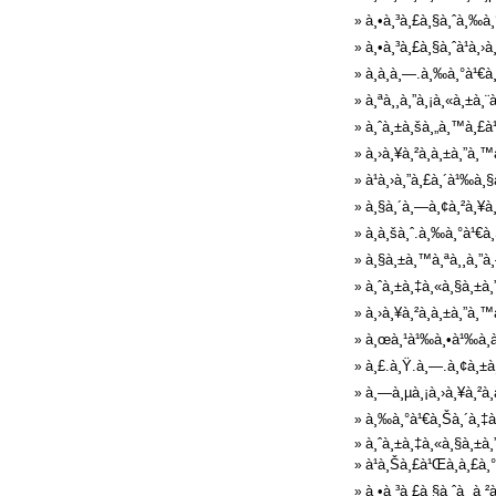
à¸•à¸³à¸£à¸§à¸ˆà¸‰à¸°
»
à¸•à¸³à¸£à¸§à¸ˆà¹à¸
»
à¸à¸à¸—.à¸‰à¸°à¹€à¸
»
à¸ªà¸¸à¸”à¸¡à¸«à¸±à¸
»
à¸ˆà¸±à¸šà¸„à¸™à¸£à¹
»
à¸›à¸¥à¸²à¸à¸±à¸”à¸™
»
à¹à¸›à¸”à¸£à¸´à¹‰à¸
»
à¸§à¸´à¸—à¸¢à¸²à¸¥à¸
»
à¸­à¸šà¸ˆ.à¸‰à¸°à¹€à
»
à¸§à¸±à¸™à¸ªà¸¸à¸”à¸
»
à¸ˆà¸±à¸‡à¸«à¸§à¸±à
»
à¸›à¸¥à¸²à¸à¸±à¸”à¸
»
à¸œà¸¹à¹‰à¸•à¹‰à¸­à¸
»
à¸£.à¸Ÿ.à¸—.à¸¢à¸±à¸™
»
à¸—à¸µà¸¡à¸›à¸¥à¸²à¸
»
à¸‰à¸°à¹€à¸Šà¸´à¸‡à¹
»
à¸ˆà¸±à¸‡à¸«à¸§à¸±à¸
»
à¹à¸Šà¸£à¹Œà¸à¸£à¸
»
à¸•à¸³à¸£à¸§à¸ˆà¸ à¸²
»