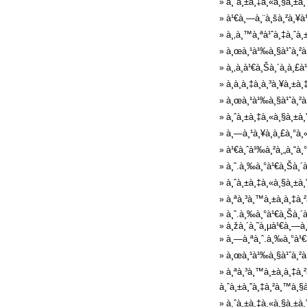
à¸ˆà¸±à¸‡à¸«à¸§à¸±à¸
»
à¹€à¸—à¸¨à¸šà¸²à¸¥à¹
»
à¸‚à¸™à¸ªà¹ˆà¸‡à¸ˆà¸
»
à¸œà¸¹à¹‰à¸§à¹ˆà¸²à¸
»
à¸‚à¸­à¹€à¸Šà¸´à¸à¸£à
»
à¸à¸­à¸‡à¸à¸³à¸¥à¸±
»
à¸œà¸¹à¹‰à¸§à¹ˆà¸²à¸
»
à¸ˆà¸±à¸‡à¸«à¸§à¸±à¸
»
à¸—à¸¹à¸¥à¸à¸£à¸°à¸
»
à¹€à¸ˆà¹‰à¸²à¸„à¸“à¸°
»
à¸ˆ.à¸‰à¸°à¹€à¸Šà¸´à
»
à¸ˆà¸±à¸‡à¸«à¸§à¸±à¸”
»
à¸ªà¸³à¸™à¸±à¸à¸‡à¸
»
à¸ˆ.à¸‰à¸°à¹€à¸Šà¸´à
»
à¸žà¸´à¸˜à¸µà¹€à¸—à¸—
»
à¸—à¸ªà¸ˆ.à¸‰à¸°à¹€à
»
à¸œà¸¹à¹‰à¸§à¹ˆà¸²à¸
»
à¸ªà¸³à¸™à¸±à¸à¸‡à¸
»
à¸ˆà¸±à¸”à¸‡à¸²à¸™à¸§à
à¸ˆà¸±à¸‡à¸«à¸§à¸±à¸
»