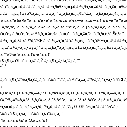
¢à¹‚à¸¥à¸ à¸¡à¸«à¸à¸£à¸£à¸¡à¸ªà¸±à¸•à¸§à¹Œà¸›à¸µà¸à¸ªà¸§à¸¢à¸‡à¸²à¸¡à¸„à¸£à¸
¸‡à¹€à¸—à¸µà¸¢à¸¡ à¹€à¸žà¸·à¹ˆà¸­à¸­à¸™à¸¸à¸£à¸±à¸à¸©à¹Œà¸—à¸£à¸±à¸žà¸¢à¸²à¸à¸
µà¸à¸ªà¸§à¸¢à¸‡à¸²à¸¡à¹à¸«à¹ˆà¸‡à¸›à¸£à¸°à¹€à¸—à¸¨à¹„à¸—à¸¢ à¹à¸–à¸¥à¸‡à¸‚à¹
±à¸šà¸šà¸£à¸´à¸ˆà¸²à¸„à¹‚à¸¥à¸«à¸´à¸•à¹ƒà¸™à¹‚à¸„à¸£à¸‡à¸à¸²à¸£à¸à¸£à¸¡à¸šà¸±à
à¸£à¸¡ à¸ªà¸£à¸£à¸«à¸² à¸à¸¸à¸¥à¸šà¸¸à¸•à¸£ - à¸à¸¸à¸¥à¸˜à¸´à¸”à¸²à¸à¸²à¸Šà¸²à¸”
Šà¸²à¸ªà¸±à¸¡à¸žà¸±à¸™à¸˜à¹Œ à¸§à¸²à¸‡à¸¨à¸´à¸¥à¸²à¸¤à¸—à¸˜à¸´à¹Œà¸­à¸¸à¹‚à¸šà¸ª
à¸„à¹‚à¸¥à¸«à¸´à¸•à¹ƒà¸™à¹‚à¸„à¸£à¸‡à¸à¸²à¸£à¸à¸£à¸¡à¸šà¸±à¸‡à¸„à¸±à¸šà¸„à¸”à¸µà
¹ˆà¸™à¹‰à¸³à¸šà¸²à¸‡à¸›à¸°à¸à¸‡
à¸£à¸£à¸¢à¹Œà¹‚à¸„à¸¡à¹„à¸Ÿ à¸•à¸£à¸¸à¸©à¸ˆà¸µà¸™
‰à¸²
à¸›à¸”à¸£à¸´à¹‰à¸§à¸šà¸¸à¸à¸„à¹‰à¸™à¹à¸«à¸¥à¹ˆà¸‡à¸„à¹‰à¸²à¸ªà¸±à¸•à¸§à¹Œà¸›à
¸¡
£à¹ˆà¸²à¸‡à¸à¸²à¸¢à¸—à¸™à¸²à¸¢à¹€à¸à¹‡à¸šà¸„à¹ˆà¸²à¸¥à¸´à¸‚à¸ªà¸´à¸—à¸˜à¸´à
à¸à¹€à¸™à¸·à¹‰à¸­à¸ªà¸¸à¸à¸£à¸›à¸›à¸£à¸°à¹€à¸—à¸¨à¸£à¸±à¸ªà¹€à¸‹à¸µà¸¢ à¸„à¸£à
²à¸¢à¸›à¸µ à¸à¸±à¸šà¸‡à¸²à¸™à¸¡à¸«à¸à¸£à¸£à¸¡ OTOP à¹à¸›à¸”à¸£à¸´à¹‰à¸§
à¸µà¹‰à¸¢à¸£à¸­à¸«à¸™à¹‰à¸²à¸šà¹‰à¸²à¸™
¥à¸²à¸§à¸à¸§à¹ˆà¸²50à¸£à¸²à¸¢