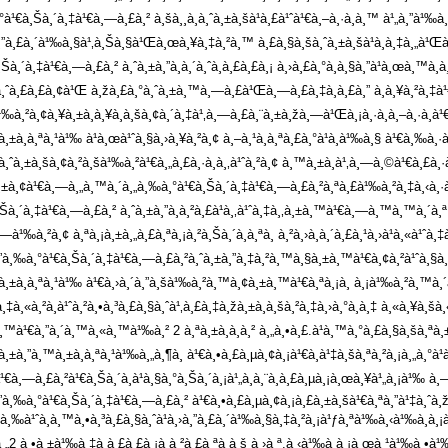
à¹€à¸Šà¸´à¸‡à¹€à¸—à¸£à¸² à¸šà¸¸à¸à¸ˆà¸±à¸šà¹à¸£à¹ˆà¹€à¸–à¸·à¸­à¸™ à¹„à¸”à¹‰à¸‚
›à¸”à¸£à¸´à¹‰à¸§à¹‚à¸Šà¸§à¹Œà¸œà¸¥à¸‡à¸²à¸™ à¸£à¸§à¸šà¸ˆà¸±à¸šà¹à¸à¸‡à¸„à¹Œà¸
Šà¸´à¸‡à¹€à¸—à¸£à¸² à¸ˆà¸±à¸”à¸à¸´à¸ˆà¸à¸£à¸£à¸¡ à¸›à¸£à¸°à¸à¸§à¸”à¹à¸œà¸™à¸
¨à¸ˆà¸£à¸£à¸¢à¹Œ à¸žà¸£à¸°à¸ˆà¸±à¸™à¸—à¸£à¹Œà¸—à¸£à¸‡à¸à¸£à¸” à¸à¸¥à¸²à¸‡à
‰à¸²à¸¢à¸¥à¸±à¸à¸¥à¸­à¸šà¸¢à¸´à¸‡à¹‚à¸—à¸£à¸¨à¸±à¸žà¸—à¹Œà¸¡à¸·à¸­à¸–à¸·à¸­à¹€
à¸±à¸à¸ªà¸¹à¹‰ à¹à¸œà¹ˆà¸§à¸›à¸¥à¸²à¸¢ à¸–à¸¹à¸à¸ªà¸£à¸°à¹à¸à¹‰à¸§ à¹€à¸‰à¸
§à¸ˆà¸±à¸šà¸¢à¸²à¸šà¹‰à¸²à¹€à¸„à¸£à¸·à¸­à¸‚à¹ˆà¸²à¸¢ à¸™à¸±à¸à¹‚à¸—à¸©à¹€à¸£à¸·
±à¸¢à¹€à¸—à¸„à¸™à¸´à¸„à¸‰à¸°à¹€à¸Šà¸´à¸‡à¹€à¸—à¸£à¸²à¸ªà¸£à¹‰à¸²à¸‡à¸‹à¸·à¹ˆà¸­
¸Šà¸´à¸‡à¹€à¸—à¸£à¸² à¸ˆà¸±à¸”à¸à¸²à¸£à¹à¸‚à¹ˆà¸‡à¸‚à¸±à¸™à¹€à¸—à¸™à¸™à¸´à
—à¹‰à¸²à¸¢ à¸ªà¸¡à¸±à¸„à¸£à¸ªà¸¡à¸²à¸Šà¸´à¸à¸ªà¸ à¸²à¸›à¸à¸´à¸£à¸¹à¸›à¹à¸«à¹ˆ
¸”à¸‰à¸°à¹€à¸Šà¸´à¸‡à¹€à¸—à¸£à¸²à¸ˆà¸±à¸”à¸‡à¸²à¸™à¸§à¸±à¸™à¹€à¸¢à¸²à¹ˆà¸§à¸
™à¸±à¸à¸ªà¸¹à¹‰ à¹€à¸›à¸´à¸”à¸šà¹‰à¸²à¸™à¸¢à¸±à¸™à¹€à¸ªà¸¡à¸­ à¸¡à¹‰à¸²à¸™à¸´à
‡à¸«à¸²à¸à¹ˆà¸²à¸•à¸³à¸£à¸§à¸ˆà¹‚à¸£à¸‡à¸žà¸±à¸à¸šà¸²à¸‡à¸›à¸°à¸à¸‡ à¸«à¸¥à¸
à¹€à¸”à¸´à¸™à¸«à¸™à¹‰à¸² 2 à¸ªà¸±à¸à¸à¸² à¸„à¸•à¸£.à¹à¸™à¸°à¸£à¸§à¸šà¸ªà¸±à¸
à¸±à¸”à¸™à¸±à¸à¸ªà¸¹à¹‰à¸„à¸¶à¸ à¹€à¸•à¸£à¸µà¸¢à¸¡à¹€à¸à¹‡à¸šà¸ªà¸²à¸¡à¸„à
€à¸—à¸£à¸²à¹€à¸Šà¸´à¸à¹à¸§à¸°à¸Šà¸´à¸¡à¹„à¸­à¸¨à¸à¸£à¸µà¸¡à¸œà¸¥à¹„à¸¡à¹‰ à
”à¸‰à¸°à¹€à¸Šà¸´à¸‡à¹€à¸—à¸£à¸² à¹€à¸•à¸£à¸µà¸¢à¸¡à¸£à¸±à¸šà¹€à¸ªà¸”à¹‡à¸ˆà¸
°à¸‰à¹ˆà¸­à¸™à¸•à¸³à¸£à¸§à¸ˆà¹à¸›à¸”à¸£à¸´à¹‰à¸§à¸‡à¸²à¸¡à¹ƒà¸ªà¹‰à¸‹à¹‰à¸­à¸
à¸„2 à¸•à¸±à¹‰à¸‡à¸à¸£à¸£à¸¡à¸à¸²à¸£à¸ªà¸­à¸š à¸›à¸ª.à¸‹à¹‰à¸­à¸¡à¸œà¸¹à¹‰à¸•à