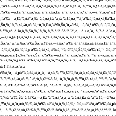
¸‡à¹€à¸—à¸£à¸²à¹€à¸Šà¸´à¸à¸Šà¸¡à¸à¸²à¸£à¹à¸‚à¹ˆà¸‡à¸‚à¸±à¸™à¸¨à¸¶à¸à¸¡à¸§à¸
‡à¹€à¸—à¸£à¸²à¸ˆà¸±à¸”à¸à¸´à¸ˆà¸à¸£à¸£à¸¡à¸ˆà¸´à¸•à¸­à¸²à¸ªà¸² à¸—à¸³à¹‚à¸›à¹ˆà
¸‡à¹€à¸—à¸£à¸²à¸£à¹ˆà¸§à¸¡à¸à¸±à¸šà¸ªà¸¡à¸²à¸žà¸±à¸™à¸˜à¹Œà¸ªà¸±à¸•à¸§à¹Œà¸›à¸
à¸Šà¸²à¸” à¸ˆà¸±à¸‡à¸«à¸§à¸±à¸”à¸‰à¸°à¹€à¸Šà¸´à¸‡à¹€à¸—à¸£à¸² à¹€à¸›à¸´à¸”à¸£à¸
¸™à¸¢à¸¸à¸§à¸à¸²à¸Šà¸²à¸” à¸ªà¸ à¸²à¸à¸²à¸Šà¸²à¸”à¹„à¸—à¸¢ à¸ˆà¸±à¸”à¸à¸´à¸ˆà¸à¸£
à¸—à¸£à¸§à¸‡à¸à¸²à¸£à¸„à¸¥à¸±à¸‡à¹à¸¥à¸°à¸­à¸˜à¸´à¸šà¸”à¸µà¸à¸£à¸¡à¸›à¸£à¸°à¸
à¸Šà¸²à¸” à¸ˆ.à¸‰à¸°à¹€à¸Šà¸´à¸‡à¹€à¸—à¸£à¸² à¹€à¸›à¸´à¸”à¸£à¸±à¸šà¸šà¸£à¸´à¸ˆà¸²
à¸¡à¸²à¸­à¸´à¸£à¸§à¸”à¸µ à¹€à¸à¸¢à¸•à¸·à¹‰à¸™à¸›à¹ˆà¸²à¸Šà¸²à¸¢à¹€à¸¥à¸™ à¹à¸¡à
€à¸¡à¸·à¸­à¸‡à¸‰à¸°à¹€à¸Šà¸´à¸‡à¹€à¸—à¸£à¸² à¸ˆà¸±à¸”à¸‡à¸²à¸™à¸¡à¸«à¸±à¸¨à¸ˆ
‡à¸¹à¸«à¸¥à¸²à¸¡ à¹€à¸‚à¹‰à¸²à¸£à¹‰à¸²à¸™à¸­à¸²à¸«à¸²à¸£ à¸£à¸­à¸‰à¸à¸¥à¸¹à¸à¸„à¹
±à¸‡ à¹à¸­à¸„à¸”à¸µ
‰à¸²à¸—à¸µà¹ˆà¸à¸£à¸¡à¸­à¸¸à¸—à¸¢à¸²à¸™à¸£à¹ˆà¸§à¸¡à¸à¸±à¸šà¸•à¸³à¸£à¸§à¸ˆà¹
´à¸”à¸ªà¸±à¸‡à¸«à¸²à¸£ à¹ƒà¸à¸¥à¹‰à¸§à¸±à¸”à¸ªà¸¡à¸²à¸™à¸£à¸±à¸•à¸™à¸²à¸£à¸²à
à¸£à¸ˆà¹Œà¸­à¹‰à¸²à¸‡à¹€à¸›à¹‡à¸™à¸•à¸³à¸£à¸§à¸ˆ à¸£à¸¸à¸¡à¸—à¸³à¸£à¹‰à¸²à¸¢à¸
•à¸£à¹à¸¥à¸°à¸ªà¸«à¸à¸£à¸“à¹Œà¸›à¸¥à¹ˆà¸­à¸¢à¸‚à¸šà¸§à¸™à¸£à¸–à¸ªà¹ˆà¸‡à¸­à¸­
”à¸‰à¸°à¹€à¸Šà¸´à¸‡à¹€à¸—à¸£à¸²à¸ˆà¸±à¸”à¸à¸´à¸ˆà¸à¸£à¸£à¸¡à¸ªà¹ˆà¸‡à¸—à¹‰à¸
™à¸ªà¸¸à¸”à¸œà¸§à¸²à¸‡à¸¹à¹€à¸«à¹ˆà¸²à¸­à¸²à¸†à¸²à¸• à¹à¸œà¹ˆà¹à¸¡à¹ˆà¹€à¸š
à¸—à¸°à¸¥à¸²à¸¢à¸£à¹‰à¸²à¸™à¸¥à¸²à¸šà¹à¸à¸‡à¸„à¹‰à¸²à¸à¸²à¸¡à¸žà¸šà¸ªà¸²à¸§à¸